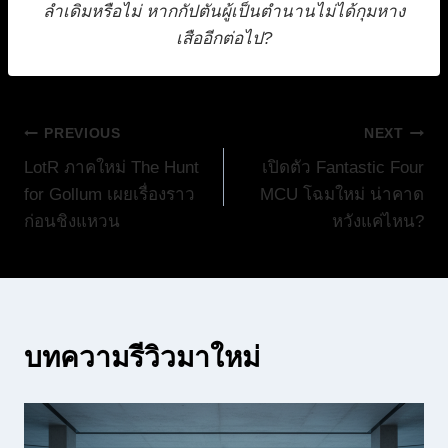
ลำเดิมหรือไม่ หากกัปตันผู้เป็นตำนานไม่ได้กุมหาง
เสืออีกต่อไป?
แนะแนว
PREVIOUS
NEXT
LotR ภาคใหม่ The Hunt
เปิดตัว Fantastic Four
เรื่อง
for Gollum เผยเรื่องราว
MCU โฉมใหม่ น่าคาด
ก่อนชิงแหวน
หวังแค่ไหน?
บทความรีวิวมาใหม่