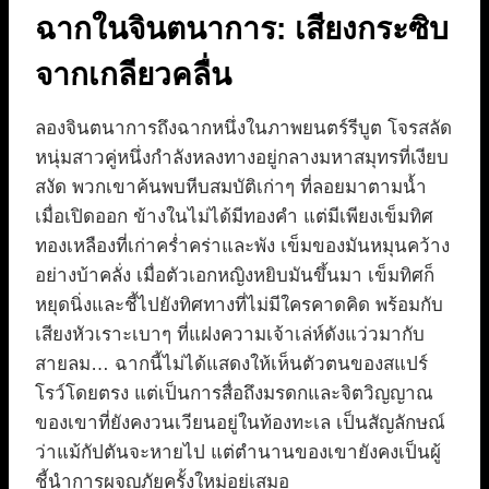
ฉากในจินตนาการ: เสียงกระซิบ
จากเกลียวคลื่น
ลองจินตนาการถึงฉากหนึ่งในภาพยนตร์รีบูต โจรสลัด
หนุ่มสาวคู่หนึ่งกำลังหลงทางอยู่กลางมหาสมุทรที่เงียบ
สงัด พวกเขาค้นพบหีบสมบัติเก่าๆ ที่ลอยมาตามน้ำ
เมื่อเปิดออก ข้างในไม่ได้มีทองคำ แต่มีเพียงเข็มทิศ
ทองเหลืองที่เก่าคร่ำคร่าและพัง เข็มของมันหมุนคว้าง
อย่างบ้าคลั่ง เมื่อตัวเอกหญิงหยิบมันขึ้นมา เข็มทิศก็
หยุดนิ่งและชี้ไปยังทิศทางที่ไม่มีใครคาดคิด พร้อมกับ
เสียงหัวเราะเบาๆ ที่แฝงความเจ้าเล่ห์ดังแว่วมากับ
สายลม… ฉากนี้ไม่ได้แสดงให้เห็นตัวตนของสแปร์
โรว์โดยตรง แต่เป็นการสื่อถึงมรดกและจิตวิญญาณ
ของเขาที่ยังคงวนเวียนอยู่ในท้องทะเล เป็นสัญลักษณ์
ว่าแม้กัปตันจะหายไป แต่ตำนานของเขายังคงเป็นผู้
ชี้นำการผจญภัยครั้งใหม่อยู่เสมอ