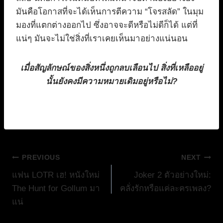
มันคือโอกาสที่จะได้เห็นการตีความ “โจรสลัด” ในมุม
มองที่แตกต่างออกไป ซึ่งอาจจะดีหรือไม่ดีก็ได้ แต่ที่
แน่ๆ มันจะไม่ใช่สิ่งที่เราเคยเห็นมาอย่างแน่นอน
เมื่อสัญลักษณ์ของสิ่งหนึ่งถูกลบเลือนไป สิ่งที่เหลืออยู่
นั้นยังคงมีความหมายเดิมอยู่หรือไม่?
แนะแนว
PREVIOUS
NEXT
แฟน LOTR เฮ! หนังใหม่
Joker 2 ตัวอย่างใหม่:
เรื่อง
The Hunt for Gollum มา
คลั่งรักหรือแค่ละครเพลง?
แน่