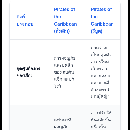
Pirates of
Pirates of
องค์
the
the
ประกอบ
Caribbean
Caribbean
(ดั้งเดิม)
(รีบูต)
คาดว่าจะ
เป็นกลุ่มตัว
การผจญภัย
ละครใหม่
และบุคลิก
จุดศูนย์กลาง
เน้นความ
ของ กัปตัน
ของเรื่อง
หลากหลาย
แจ็ก สแปร์
และอาจมี
โรว์
ตัวละครนำ
เป็นผู้หญิง
อาจปรับให้
แฟนตาซี
ทันสมัยขึ้น
ผจญภัย
หรือเน้น