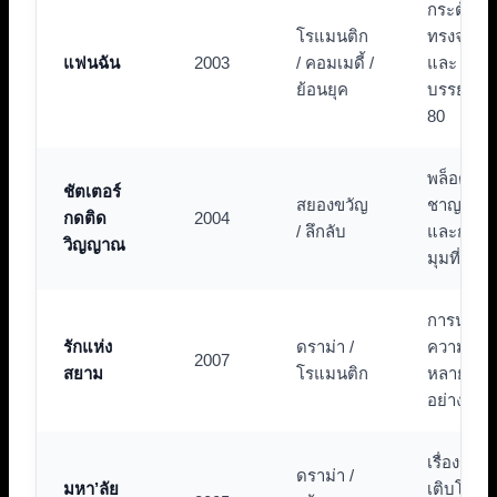
กระตุ้นค
โรแมนติก
ทรงจำวัยเ
แฟนฉัน
2003
/ คอมเมดี้ /
และ
ย้อนยุค
บรรยากา
80
พล็อตเรื่อ
ชัตเตอร์
สยองขวัญ
ชาญฉลา
กดติด
2004
/ ลึกลับ
และการห
วิญญาณ
มุมที่น่า
การนำเส
รักแห่ง
ดราม่า /
ความรัก
2007
สยาม
โรแมนติก
หลายรูป
อย่างลึกซึ้
เรื่องราว
ดราม่า /
มหา’ลัย
เติบโตแ