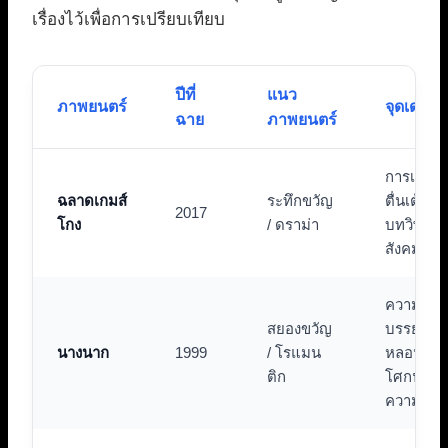
เรื่องไว้เพื่อการเปรียบเทียบ
ปีที่
แนว
ภาพยนตร์
จุดเด่นส
ฉาย
ภาพยนตร์
การเล่าเรื่
ฉลาดเกมส์
ระทึกขวัญ
ตื่นเต้นแ
2017
โกง
/ ดราม่า
บทวิพากษ
สังคม
ความสมจ
สยองขวัญ
บรรยากา
นางนาก
1999
/ โรแมน
หลอน แล
ติก
โศกนาฏก
ความรัก