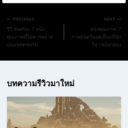
แนะแนว
PREVIOUS
NEXT
รีวิวNetfilx: 7 หนัง
หนังคุณภาพ: 7
เรื่อง
คุณภาพที่ไม่ควรพลาด
ภาพยนตร์ยอดเยี่ยมที่นัก
บนแพลตฟอร์ม
วิจารณ์ยกย่อง
บทความรีวิวมาใหม่