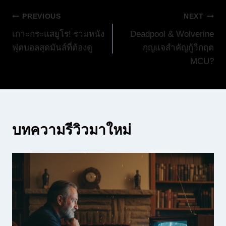
แนะแนว
PREVIOUS
NEXT
เกาะกระแสยูโร! รวมหนัง
Deadpool & Wolverine
เรื่อง
ฟุตบอลสุดมันส์ที่ต้องดู
กุญแจสำคัญกู้วิกฤต
MCU?
บทความรีวิวมาใหม่