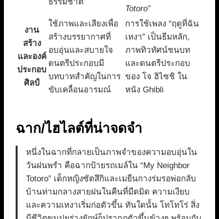
ธรรมชาติ
Totoro”
ใช้ภาพและเสียงเพื่อ
การใช้เพลง “ฤดูที่ฉัน
งาน
สร้างบรรยากาศที่
เหงา” เป็นธีมหลัก,
สร้าง
อบอุ่นและสบายใจ
ภาพทิวทัศน์ชนบท
และองค์
ดนตรีประกอบมี
และดนตรีประกอบ
ประกอบ
บทบาทสำคัญในการ
ของ โจ ฮิไซชิ ใน
ศิลป์
ขับเคลื่อนอารมณ์
หนัง Ghibli
ฉาก/ไฮไลต์ที่น่าจดจำ
หนึ่งในฉากที่กลายเป็นภาพจำของความอบอุ่นใน
วันฝนพรำ คือฉากป้ายรถเมล์ใน “My Neighbor
Totoro” เด็กหญิงซัตสึกิและเมยืนกางร่มรอพ่อกลับ
บ้านท่ามกลางสายฝนในคืนที่มืดมิด ความเงียบ
และความเหงาเริ่มก่อตัวขึ้น ทันใดนั้น โทโทโร่ สิ่ง
มีชีวิตขนปุยร่างยักษ์ก็ปรากฏตัวขึ้นข้างๆ พร้อมกับ