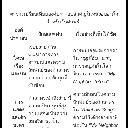
ตารางเปรียบเทียบองค์ประกอบสำคัญในหนังอบอุ่นใจ
สำหรับวันฝนพรำ
องค์
ลักษณะเด่น
ตัวอย่างที่เห็นได้ชัด
ประกอบ
เรียบง่าย เน้น
การพบเจอและจากลา
พัฒนาการทาง
โครง
ใน
“ฤดูที่ฉันเหงา”
,
อารมณ์และความ
เรื่อง
การผจญภัยในโลก
สัมพันธ์ของตัวละคร
และบท
จินตนาการของ
“My
มากกว่าจุดหักมุมที่
Neighbor Totoro”
ซับซ้อน
ความสับสนในความ
ตัวละครเข้าถึงง่าย มี
การ
สัมพันธ์ของตัวละคร
ความเป็นมนุษย์สูง
แสดง
ใน
“Rainbow Song”
,
การแสดงเน้นความ
และตัว
ความไร้เดียงสาของพี่
สมจริงและเป็น
ละคร
น้องใน
“My Neighbor