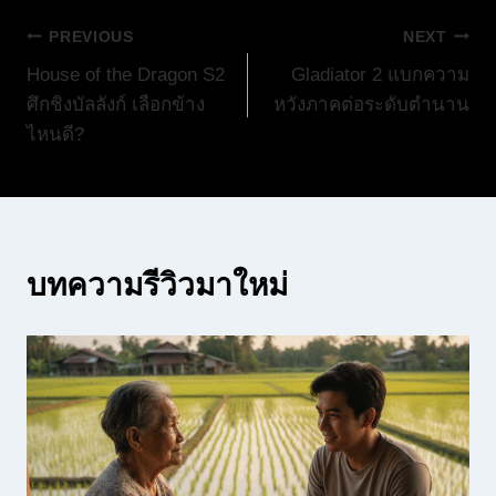
แนะแนว
PREVIOUS
NEXT
House of the Dragon S2
Gladiator 2 แบกความ
เรื่อง
ศึกชิงบัลลังก์ เลือกข้าง
หวังภาคต่อระดับตำนาน
ไหนดี?
บทความรีวิวมาใหม่