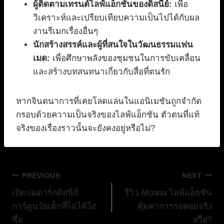
ผู้ติดตามเทรนด์ไลฟ์แอ็กชันของดิสนีย์:
เพื่อ
วิเคราะห์และเปรียบเทียบความเป็นไปได้กับผล
งานรีเมกเรื่องอื่นๆ
นักสร้างสรรค์และผู้ที่สนใจในวัฒนธรรมแฟน
เมด:
เพื่อศึกษาพลังของชุมชนในการขับเคลื่อน
และสร้างบทสนทนาเกี่ยวกับสื่อที่ตนรัก
หากจินตนาการที่เคยโลดแล่นในแอนิเมชันถูกจำกัด
กรอบด้วยความเป็นจริงของไลฟ์แอ็กชัน ตัวตนที่แท้
จริงของเรื่องราวนั้นจะยังคงอยู่หรือไม่?
แนะแนว
PREVIOUS
NEXT
เปิดปมดาร์กดิสนีย์
รีวิว Moana ไลฟ์แอ็กชัน
เรื่อง
การ์ตูนวัยเด็กที่ไม่ได้ใส
คุ้มค่าการรอคอยจริง
ซื่อ
หรือ?