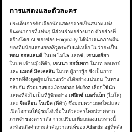
การแสดงและตัวละคร
ประเด็นการคัดเลือกนักแสดงกลายเป็นสนามแห่ง
จินตนาการที่แฟนๆ มีส่วนร่วมอย่างมาก ตัวอย่างที่
สร้างโดย AI ของช่อง Enigmaity ได้นำเสนอภาพฝัน
ของทีมนักแสดงฮอลลีวูดระดับแม่เหล็ก ไม่ว่าจะเป็น
ทอม ฮอลแลนด์
ในบท ไมโล แธตช์,
เซนเดย์อา
ในบท เจ้าหญิงคีด้า,
เจนนา ออร์เทกา
ในบท ออเดรย์
และ
แมดส์ มิคเคลสัน
ในบท ผู้การรู้ก ซึ่งเป็นการ
ตลาดที่ดึงดูดผู้ชมในวงกว้างได้อย่างแน่นอน ในทาง
กลับกัน ตัวอย่างของ Jonathan Muñoz เลือกใช้นัก
แสดงที่ยังไม่เป็นที่รู้จักอย่าง
เฟลิกซ์ เมอร์แบ็ก
(ไมโล)
และ
จิลเลียน โนเบิล
(คีด้า) ซึ่งมอบความสดใหม่และ
เปิดโอกาสให้ผู้ชมได้เชื่อในตัวละครโดยปราศจาก
ภาพจำของดาราดัง การเปรียบเทียบสองแนวทางนี้
สะท้อนถึงคำถามสำคัญว่าเสน่ห์ของ Atlantis อยู่ที่พลัง