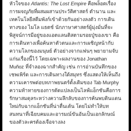
หัวใจของ
Atlantis: The Lost Empire
คือพล็อตเรื่อง
การผจญภัยที่ผสมผสานประวัติศาสตร์ ตำนาน และ
เทคโนโลยีสตีมพังก์เข้าด้วยกันอย่างลงตัว การเดิน
ทางของ ไมโล แธตช์ นักภาษาศาสตร์ผู้มุ่งมั่นที่จะ
พิสูจน์การมีอยู่ของแอตแลนติสตามรอยปู่ของเขา คือ
การเดินทางเพื่อค้นหาตัวตนและการเผชิญหน้ากับ
ความโลภของมนุษย์ ตัวอย่างจากแฟนๆ พยายามจับ
แก่นเรื่องนี้ไว้ โดยเฉพาะผลงานของ Jonathan
Muñoz ที่จำลองฉากสำคัญ เช่น การอ่านบันทึกของ
เชพเพิร์ด และการเดินทางใต้สมุทร ซึ่งแสดงให้เห็นถึง
ความเคารพต่อบทภาพยนตร์ดั้งเดิมของ Tab Murphy
ความท้าทายของการดัดแปลงเป็นไลฟ์แอ็กชันคือการ
รักษาสมดุลระหว่างความลึกลับของการค้นพบดินแดน
ใหม่กับฉากแอ็กชันที่น่าตื่นเต้น โดยไม่ทำให้บท
สนทนาที่เฉียบคมและอารมณ์ขันอันเป็นเอกลักษณ์
ของตัวละครต้องเจือจางลง