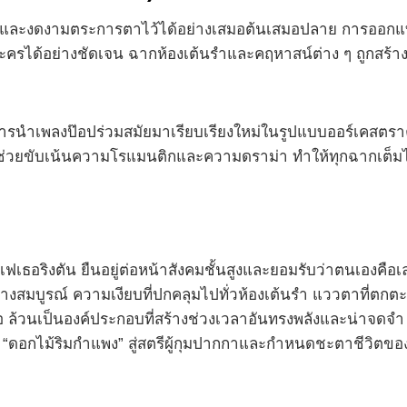
ราและงดงามตระการตาไว้ได้อย่างเสมอต้นเสมอปลาย การออกแบบเ
ได้อย่างชัดเจน ฉากห้องเต้นรำและคฤหาสน์ต่าง ๆ ถูกสร้างขึ
การนำเพลงป๊อปร่วมสมัยมาเรียบเรียงใหม่ในรูปแบบออร์เคสตรา
ช่วยขับเน้นความโรแมนติกและความดราม่า ทำให้ทุกฉากเต็มไป
 เฟเธอริงตัน ยืนอยู่ต่อหน้าสังคมชั้นสูงและยอมรับว่าตนเองคือเ
งสมบูรณ์ ความเงียบที่ปกคลุมไปทั่วห้องเต้นรำ แววตาที่ตกต
อ ล้วนเป็นองค์ประกอบที่สร้างช่วงเวลาอันทรงพลังและน่าจดจำ มั
 “ดอกไม้ริมกำแพง” สู่สตรีผู้กุมปากกาและกำหนดชะตาชีวิตข