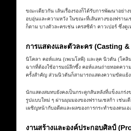
ขณะเดียวกัน เส้นเรื่องรองก็ได้รับการพัฒนาอย่
อบอุ่นและความหวัง ในขณะที่เส้นทางของฟรานเชส
ก็ตาม บางตัวละครเช่น เครสซิด้า คาวเปอร์ ซึ่งด
การแสดงและตัวละคร (Casting & 
นิโคลา คอห์แลน (เพเนโลพี) และลุค นิวตัน (โคลิน
ฉากที่ต้องใช้อารมณ์ลึกซึ้ง คอห์แลนถ่ายทอดค
ครั้งสำคัญ ส่วนนิวตันก็สามารถแสดงความขัดแย้งภ
นักแสดงสมทบยังคงเป็นกระดูกสันหลังที่แข็งแกร่งขอ
รูปแบบใหม่ ๆ ผ่านมุมมองของฟรานเชสก้า เช่นเดียวก
เผชิญหน้ากับอดีตและผลของการกระทำของตนเอ
งานสร้างและองค์ประกอบศิลป์ (Pr