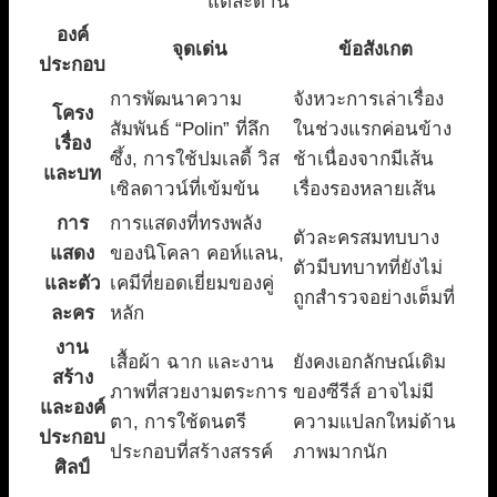
แต่ละด้าน
องค์
จุดเด่น
ข้อสังเกต
ประกอบ
การพัฒนาความ
จังหวะการเล่าเรื่อง
โครง
สัมพันธ์ “Polin” ที่ลึก
ในช่วงแรกค่อนข้าง
เรื่อง
ซึ้ง, การใช้ปมเลดี้ วิส
ช้าเนื่องจากมีเส้น
และบท
เซิลดาวน์ที่เข้มข้น
เรื่องรองหลายเส้น
การ
การแสดงที่ทรงพลัง
ตัวละครสมทบบาง
แสดง
ของนิโคลา คอห์แลน,
ตัวมีบทบาทที่ยังไม่
และตัว
เคมีที่ยอดเยี่ยมของคู่
ถูกสำรวจอย่างเต็มที่
ละคร
หลัก
งาน
เสื้อผ้า ฉาก และงาน
ยังคงเอกลักษณ์เดิม
สร้าง
ภาพที่สวยงามตระการ
ของซีรีส์ อาจไม่มี
และองค์
ตา, การใช้ดนตรี
ความแปลกใหม่ด้าน
ประกอบ
ประกอบที่สร้างสรรค์
ภาพมากนัก
ศิลป์