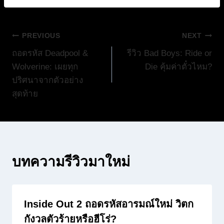
แนะแนว
PREVIOUS
NEXT
ถอดรหัส Deadpool &
รีวิว Bad Boys: Ride or
เรื่อง
Wolverine: เผยทุก
Die คุ้มค่าตั๋วไหม?
ปริศนาจากตัวอย่าง
สุดท้าย
บทความรีวิวมาใหม่
Inside Out 2 ถอดรหัสอารมณ์ใหม่ วิตก
กังวลตัวร้ายหรือฮีโร่?