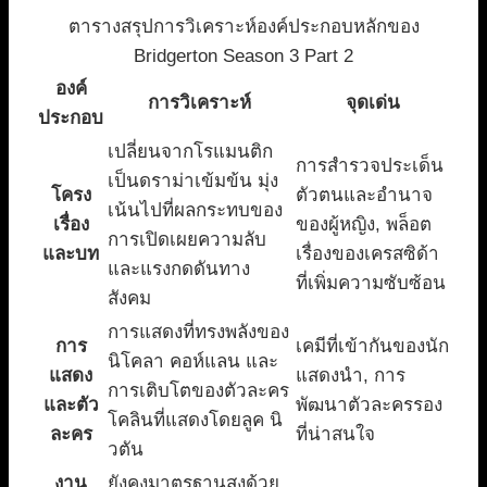
ตารางสรุปการวิเคราะห์องค์ประกอบหลักของ
Bridgerton Season 3 Part 2
องค์
การวิเคราะห์
จุดเด่น
ประกอบ
เปลี่ยนจากโรแมนติก
การสำรวจประเด็น
เป็นดราม่าเข้มข้น มุ่ง
โครง
ตัวตนและอำนาจ
เน้นไปที่ผลกระทบของ
เรื่อง
ของผู้หญิง, พล็อต
การเปิดเผยความลับ
และบท
เรื่องของเครสซิด้า
และแรงกดดันทาง
ที่เพิ่มความซับซ้อน
สังคม
การแสดงที่ทรงพลังของ
การ
เคมีที่เข้ากันของนัก
นิโคลา คอห์แลน และ
แสดง
แสดงนำ, การ
การเติบโตของตัวละคร
และตัว
พัฒนาตัวละครรอง
โคลินที่แสดงโดยลูค นิ
ละคร
ที่น่าสนใจ
วตัน
งาน
ยังคงมาตรฐานสูงด้วย