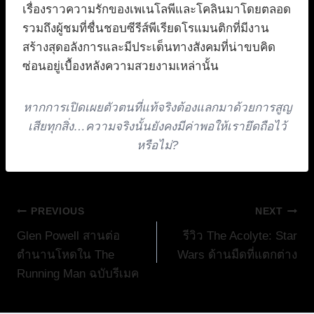
เรื่องราวความรักของเพเนโลพีและโคลินมาโดยตลอด
รวมถึงผู้ชมที่ชื่นชอบซีรีส์พีเรียดโรแมนติกที่มีงาน
สร้างสุดอลังการและมีประเด็นทางสังคมที่น่าขบคิด
ซ่อนอยู่เบื้องหลังความสวยงามเหล่านั้น
หากการเปิดเผยตัวตนที่แท้จริงต้องแลกมาด้วยการสูญ
เสียทุกสิ่ง…ความจริงนั้นยังคงมีค่าพอให้เรายึดถือไว้
หรือไม่?
แนะแนว
PREVIOUS
NEXT
Glen Powell สานต่อ
รีวิว The Acolyte: Star
เรื่อง
ตำนานโหดใน The
Wars ด้านมืดที่แตกต่าง
Running Man ฉบับรีเมค