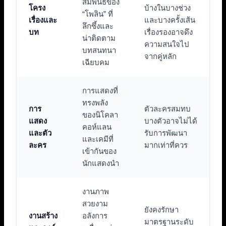
สัมพันธ์ของ
โครง
บ้างในบางช่วง
“โพลิน” ที่
เรื่องและ
และบางครั้งเส้น
ลึกซึ้งและ
บท
เรื่องรองอาจดึง
น่าติดตาม
ความสนใจไป
บทสนทนา
จากคู่หลัก
เฉียบคม
การแสดงที่
ทรงพลัง
การ
ตัวละครสมทบ
ของนิโคลา
แสดง
บางตัวอาจไม่ได้
คอห์แลน
และตัว
รับการพัฒนา
และเคมีที่
ละคร
มากเท่าที่ควร
เข้ากันของ
นักแสดงนำ
งานภาพ
สวยงาม
ยังคงรักษา
งานสร้าง
อลังการ
มาตรฐานระดับ