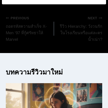
แนะแนว
PREVIOUS
NEXT
ถอดรหัสความสำเร็จ X-
รีวิว Hierarchy: วังวนรัก
เรื่อง
Men ‘97 ที่กู้ศรัทธาให้
ในโรงเรียนหรือแค่ละคร
Marvel
น้ำเน่า?
บทความรีวิวมาใหม่