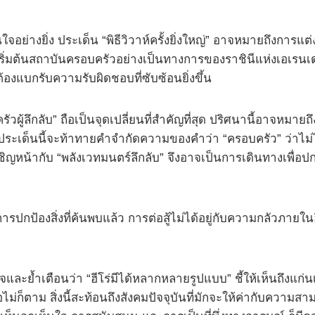
นใจอย่างยิ่ง ประเด็น “พิธีวิวาห์ครั้งยิ่งใหญ่” อาจหมายถึงการ
มต้นสถาบันครอบครัวอย่างเป็นทางการของราชินีแห่งเอเรนเดลล์ 
ต้องแบกรับความรับผิดชอบที่ซับซ้อนยิ่งขึ้น
้ลึกลับ” ถือเป็นจุดเปลี่ยนที่สำคัญที่สุด ปริศนานี้อาจหมายถ
ตร์ ประเด็นนี้จะท้าทายคำจำกัดความของคำว่า “ครอบครัว” ว่าไม
ญหน้ากับ “พลังเวทมนตร์ลึกลับ” จึงอาจเป็นการเดินทางเพื่อปกป
อการปกป้องสิ่งที่ค้นพบแล้ว การต่อสู้ไม่ได้อยู่กับความกลัวภา
ะย้ำเตือนว่า “ฮีโร่มีได้หลากหลายรูปแบบ” ชี้ให้เห็นถึงแก่นเร
่ก็ตาม สิ่งนี้สะท้อนถึงสังคมปัจจุบันที่มักจะให้ค่ากับความสามา