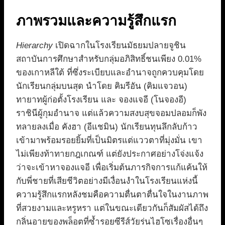
ภาพรวมและความรู้สึกแรก
Hierarchy
เปิดฉากในโรงเรียนมัธยมปลายจูชิน
สถาบันการศึกษาสำหรับกลุ่มอภิสิทธิ์ชนเพียง 0.01%
ของเกาหลีใต้ ที่ซึ่งระเบียบและอำนาจถูกควบคุมโดย
นักเรียนกลุ่มบนสุด นำโดย คิมรีอัน (คิมแจวอน)
ทายาทผู้ก่อตั้งโรงเรียน และ จองแจอี (โนจองอี)
ราชินีผู้กุมอำนาจ แต่แล้วความสงบสุขจอมปลอมก็พัง
ทลายลงเมื่อ คังฮา (อีแชมิน) นักเรียนทุนลึกลับก้าว
เข้ามาพร้อมรอยยิ้มที่เป็นมิตรแต่แววตาที่มุ่งมั่น เขา
ไม่เพียงท้าทายกฎเกณฑ์ แต่ยังประกาศอย่างโจ่งแจ้ง
ว่าจะเข้าหาจองแจอี เพื่อเริ่มต้นภารกิจการแก้แค้นให้
กับพี่ชายที่เสียชีวิตอย่างมีเงื่อนงำในโรงเรียนแห่งนี้
ความรู้สึกแรกหลังชมคือความตื่นตาตื่นใจในงานภาพ
ที่สวยงามและหรูหรา แต่ในขณะเดียวกันก็สัมผัสได้ถึง
กลิ่นอายของพล็อตที่ซ้ำรอยซีรีส์วัยรุ่นไฮโซเรื่องอื่นๆ