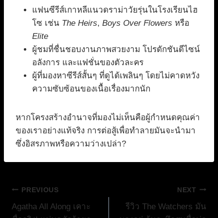
แฟนซีรีส์เกาหลีแนวดราม่าวัยรุ่นในโรงเรียนไฮ
โซ เช่น
The Heirs
,
Boys Over Flowers
หรือ
Elite
ผู้ชมที่ชื่นชอบงานภาพสวยงาม โปรดักชันดีไซน์
อลังการ และแฟชั่นของตัวละคร
ผู้ที่มองหาซีรีส์สั้นๆ ที่ดูได้เพลินๆ โดยไม่คาดหวัง
ความซับซ้อนของเนื้อเรื่องมากนัก
หากโครงสร้างอำนาจที่มองไม่เห็นคือผู้กำหนดคุณค่า
ของเราอย่างแท้จริง การต่อสู้เพื่อทำลายมันจะนำมา
ซึ่งอิสรภาพหรือความว่างเปล่า?
แนะแนว
PREVIOUS
NEXT
Agatha All Along เคาะ
รีวิว The Watchers มัน
เรื่อง