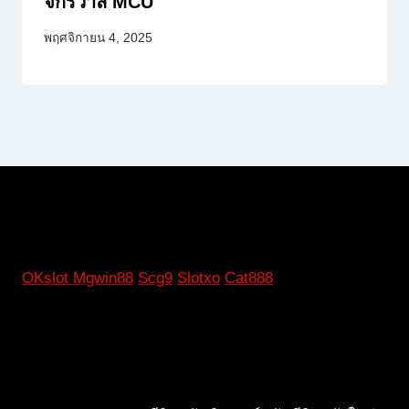
จักรวาล MCU
พฤศจิกายน 4, 2025
OKslot
Mgwin88
Scg9
Slotxo
Cat888