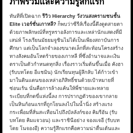
ภาพรวมและความรู้สึกแรก
ทันทีที่เปิดฉาก
รีวิว Hierarchy วังวนสงครามชนชั้น
Elite เวอร์ชั่นเกาหลี?
ก็พบว่าซีรีส์เรื่องนี้ดึงดูดสายตา
ด้วยภาพลักษณ์ที่หรูหราอลังการและเหล่านักแสดงที่มี
เสน่ห์ โรงเรียนมัธยมจูชินไม่ได้เป็นเพียงสถาบันการ
ศึกษา แต่เป็นโลกจำลองขนาดเล็กที่สะท้อนโครงสร้าง
ทางสังคมอันโหดร้ายของเกาหลี ที่ซึ่งอำนาจและเงิน
ตราเป็นตัวกำหนดทุกสิ่ง เรื่องราวเริ่มต้นขึ้นเมื่อ คังฮา
(รับบทโดย อีแชมิน) นักเรียนทุนผู้ลึกลับ ได้ก้าวเข้า
มาในดินแดนของเหล่าอภิสิทธิ์ชนด้วยเป้าหมายที่
ซ่อนเร้น นั่นคือการล้างแค้นให้พี่ชายและทลาย
ระเบียบที่กดขี่แห่งนี้ลง การปรากฏตัวของเขากลาย
เป็นหินก้อนแรกที่ถูกโยนลงไปในน้ำนิ่ง สร้างแรง
กระเพื่อมที่สั่นสะเทือนไปถึงบัลลังก์ของ คิมรีอัน (รับ
บทโดย คิมแจวอน) และราชินีอย่าง จองแจอี (รับบท
โดย โนจองอี) ความรู้สึกแรกคือความน่าตื่นเต้นและ