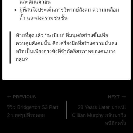
และคิมแจวอน
ผู้ที่สนใจประเด็นการวิพากษ์สังคม ความเหลื่อม
ล้ำ และสงครามชนชั้น
ท้ายที่สุดแล้ว ‘ระเบียบ’ ที่มนุษย์สร้างขึ้นเพื่อ
ควบคุมสังคมนั้น คือเครื่องมือที่สร้างความมั่นคง
หรือเป็นเพียงกรงขังที่จำกัดอิสรภาพของคนบาง
กลุ่ม?
แนะแนว
PREVIOUS
NEXT
รีวิว Bridgerton S3 Part
28 Years Later มาแน่!
เรื่อง
2 บทสรุปที่รอคอย
Cillian Murphy กลับมาวิ่ง
หนีอีกครั้ง