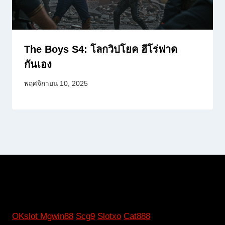
The Boys S4: โลกวิปโยค ฮีโร่ฟาด
กันเอง
พฤศจิกายน 10, 2025
OKslot
Mgwin88
Scg9
Slotxo
Cat888