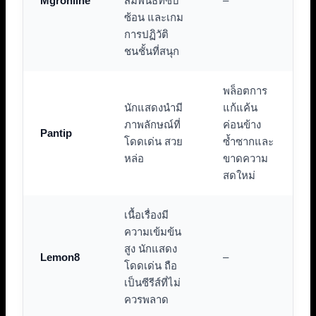
Mgronline
สัมพันธ์ที่ซับ
–
ซ้อน และเกม
การปฏิวัติ
ชนชั้นที่สนุก
พล็อตการ
นักแสดงนำมี
แก้แค้น
ภาพลักษณ์ที่
ค่อนข้าง
Pantip
โดดเด่น สวย
ซ้ำซากและ
หล่อ
ขาดความ
สดใหม่
เนื้อเรื่องมี
ความเข้มข้น
สูง นักแสดง
Lemon8
–
โดดเด่น ถือ
เป็นซีรีส์ที่ไม่
ควรพลาด