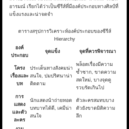
อารมณ์ เรียกได้ว่าเป็นซีรีส์ที่มีองค์ประกอบทางศิลป์ที่
แข็งแรงและน่าจดจำ
ตารางสรุปการวิเคราะห์องค์ประกอบของซีรีส์
Hierarchy
องค์
จุดแข็ง
จุดที่ควรพิจารณา
ประกอบ
พล็อตเรื่องมีความ
โครง
ประเด็นทางสังคมน่า
ซ้ำซาก, ขาดความ
เรื่องและ
สนใจ, ปมปริศนาน่า
สดใหม่, บางจุดดู
บท
ติดตาม
รวบรัดเกินไป
การ
นักแสดงนำถ่ายทอด
ตัวละครสมทบบาง
แสดง
บทบาทได้ดี, เคมีน่า
ตัวยังขาดมิติความ
และตัว
สนใจ
ลึก
ละคร
งาน