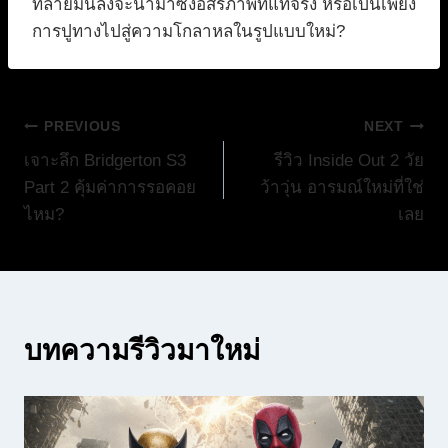
ทลายมันลงจะนำมาซึ่งอิสรภาพที่แท้จริง หรือเป็นเพียง
การปูทางไปสู่ความโกลาหลในรูปแบบใหม่?
แนะแนว
PREVIOUS
NEXT
เจาะลึก Bridgerton S3
รีวิว Inside Out 2 วัย
เรื่อง
Part 2 คุ้มค่าการรอคอย
ว้าวุ่น อารมณ์ใหม่ที่ใช่
ไหม?
เลย
บทความรีวิวมาใหม่