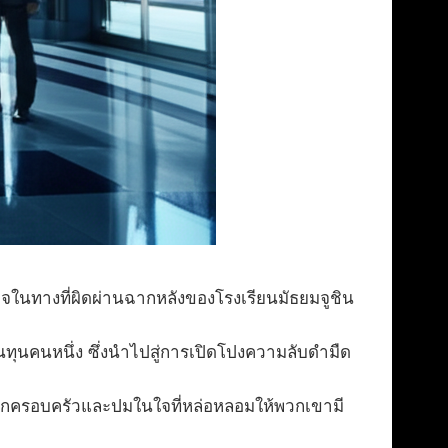
ในทางที่ผิดผ่านฉากหลังของโรงเรียนมัธยมจูชิน
ยนทุนคนหนึ่ง ซึ่งนำไปสู่การเปิดโปงความลับดำมืด
ากครอบครัวและปมในใจที่หล่อหลอมให้พวกเขามี