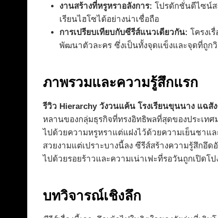
งานสร้างที่หรูหราอลังการ:
โปรดักชั่นดีไซน์ส
เรียนไฮโซได้อย่างน่าเชื่อถือ
การเปรียบเทียบกับซีรีส์แนวเดียวกัน:
โครงเรื
พัฒนาตัวละคร ซึ่งเป็นทั้งจุดแข็งและจุดที่ถูก
ภาพรวมและความรู้สึกแรก
รีวิว Hierarchy วังวนแค้น โรงเรียนขุนนาง แฉส
หลานของกลุ่มธุรกิจที่ทรงอิทธิพลที่สุดของประเท
ไปด้วยความหรูหราแต่แฝงไว้ด้วยความเย็นชาและกด
สวยงามแต่เปราะบางนี้ลง ซีรีส์สร้างความรู้สึกอึ
ไปด้วยรอยร้าวและความเน่าเฟะที่รอวันถูกเปิดโป
บทวิจารณ์เชิงลึก