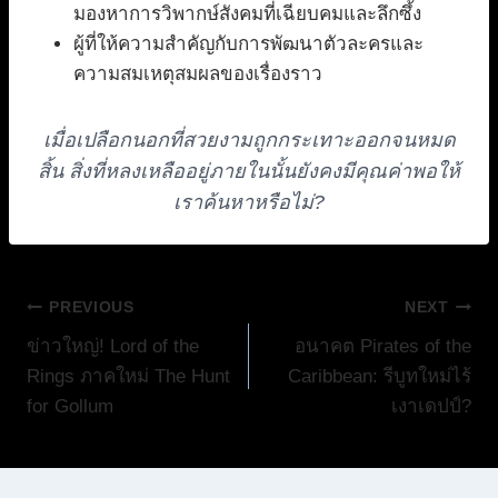
มองหาการวิพากษ์สังคมที่เฉียบคมและลึกซึ้ง
ผู้ที่ให้ความสำคัญกับการพัฒนาตัวละครและ
ความสมเหตุสมผลของเรื่องราว
เมื่อเปลือกนอกที่สวยงามถูกกระเทาะออกจนหมด
สิ้น สิ่งที่หลงเหลืออยู่ภายในนั้นยังคงมีคุณค่าพอให้
เราค้นหาหรือไม่?
แนะแนว
PREVIOUS
NEXT
ข่าวใหญ่! Lord of the
อนาคต Pirates of the
เรื่อง
Rings ภาคใหม่ The Hunt
Caribbean: รีบูทใหม่ไร้
for Gollum
เงาเดปป์?