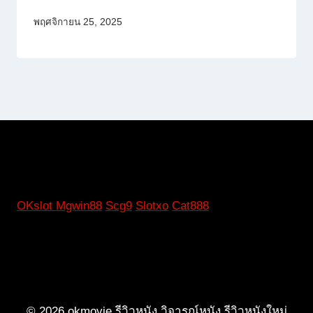
พฤศจิกายน 25, 2025
OKslot
Mgwin88
Scg9
Slotxo
Cat888
© 2026 okmovie รีวิวหนัง วิจารณ์หนัง รีวิวหนังใหม่