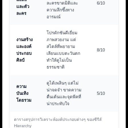
ละครขาดมิติและ
6/10
และตัว
ความลึกซึ้งทาง
ละคร
อารมณ์
โปรดักชันดีเยี่ยม
งานสร้าง
ภาพสวยงาม แต่
และองค์
สไตล์ที่พยายาม
8/10
ประกอบ
เลียนแบบตะวันตก
ศิลป์
ทำให้ดูไม่เป็น
ธรรมชาติ
ดูได้เพลินๆ แต่ไม่
ความ
น่าจดจำ ขาดความ
บันเทิง
5/10
ตื่นเต้นและจุดพีคที่
โดยรวม
น่าประทับใจ
ตารางสรุปการวิเคราะห์องค์ประกอบต่างๆ ของซีรีส์
Hierarchy