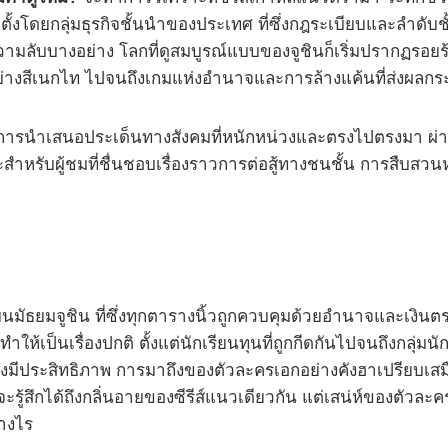
ั้งโดยกลุ่มธุรกิจชั้นนำของประเทศ ที่ซึ่งกฎระเบียบและลำดับชั้น
ความลับบางอย่าง โลกที่ดูสมบูรณ์แบบของจูชินก็เริ่มปรากฏรอยร้
์อย่างสีเนกไท ไปจนถึงเกมแห่งอำนาจและการล้างแค้นที่ส่งผลก
ื่องจากการนำเสนอประเด็นทางสังคมที่หนักหน่วงและตรงไปตรงมา ผ่
สำหรับผู้ชมที่ชื่นชอบเรื่องราวการต่อสู้ทางชนชั้น การสืบ
มัธยมจูชิน ที่ซึ่งทุกตารางนิ้วถูกควบคุมด้วยอำนาจและเงิน
ป็นเรื่องปกติ ตั้งแต่นักเรียนทุนที่ถูกกีดกันไปจนถึงกลุ่มนักเ
ย่างมีประสิทธิภาพ การมาถึงของตัวละครเอกอย่างคังฮาเปรียบเสมื
ะรู้สึกได้ถึงกลิ่นอายของซีรีส์แนวเดียวกัน แต่เสน่ห์ของตัวละ
่างไร