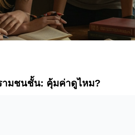
รามชนชั้น: คุ้มค่าดูไหม?