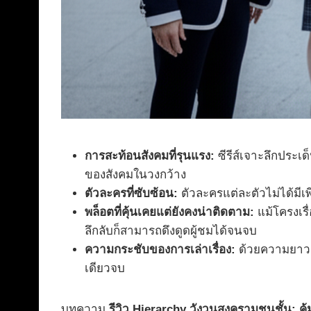
การสะท้อนสังคมที่รุนแรง:
ซีรีส์เจาะลึกประเ
ของสังคมในวงกว้าง
ตัวละครที่ซับซ้อน:
ตัวละครแต่ละตัวไม่ได้มีเพี
พล็อตที่คุ้นเคยแต่ยังคงน่าติดตาม:
แม้โครงเรื
ลึกลับก็สามารถดึงดูดผู้ชมได้จนจบ
ความกระชับของการเล่าเรื่อง:
ด้วยความยาวเพ
เดียวจบ
บทความ
รีวิว Hierarchy วังวนสงครามชนชั้น: คุ