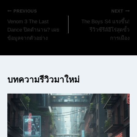
แนะแนว
PREVIOUS
NEXT
Venom 3 The Last
The Boys S4 แรงขึ้น!
เรื่อง
Dance ปิดตำนาน? เผย
รีวิวซีรีส์ฮีโร่สุดขั้ว
ข้อมูลจากตัวอย่าง
การเมือง
บทความรีวิวมาใหม่