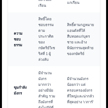
แกเรียน
เรียน
สิทธิ์โดย
ชอบธรรม
สิทธิ์ตามกฎหมาย
ตาม
แอนดัลที่ให้
ความ
ประกาศิต
สืบทอดแก่บุตร
ชอบ
ของ
ชาย และอ้าง
ธรรม
กษัตริย์วิเซ
พินัยกรรมสุดท้าย
ริสที่ 1 ผู้
ของกษัตริย์
ล่วงลับ
มีจำนวน
มังกร
มีจำนวนมังกร
มากกว่า
น้อยกว่า แต่
ขุมกำลัง
อย่างมีนัย
ครอบครองมังกร
มังกร
สำคัญ รวม
ที่ใหญ่และน่ากลัว
ถึงมังกรที่
ที่สุดอย่าง ‘เวการ์’
ยังไม่มีผู้ขี่