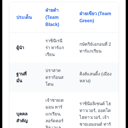
ฝ่ายดำ
ฝ่ายเขียว (Team
ประเด็น
(Team
Green)
Black)
ราชินีเรนี
กษัตริย์เอกอนที่ 2
ผู้นำ
ร่า ทาร์แก
ทาร์แกเรียน
เรียน
ปราสาท
ฐานที่
คิงส์แลนดิ้ง (เมือง
ดราก้อนส
มั่น
หลวง)
โตน
เจ้าชายเด
ราชินีอลิเซนต์ ไฮ
มอน ทาร์
ทาวเวอร์, ออตโต
บุคคล
แกเรียน,
ไฮทาวเวอร์, เจ้า
สำคัญ
ลอร์ดคอร์
ชายเอมอนด์ ทาร์
ลิส เวแล