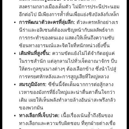
สงครามกลางเมืองเต็มตัว ไม่มีการประนีประนอม
อีกต่อไป มีเพียงการห้ำหั่นเพื่อแย่งชิงบัลลังก์เหล็ก
การพัฒนาตัวละครที่ลุ่มลึก:
ตัวละครหลักอย่างเร
นีร่าและอลิเซนต์ต้องเผชิญหน้ากับผลลัพธ์จาก
การกระทำของตนเอง แสดงให้เห็นถึงความซับ
ซ้อนทางอารมณ์และจิตใจที่หนักหน่วงยิ่งขึ้น
เดิมพันที่สูงขึ้น:
ความขัดแย้งไม่ได้จำกัดอยู่แค่
ในราชสำนัก แต่ลุกลามไปทั่วเจ็ดอาณาจักร บีบ
ให้ตระกูลขุนนางต่างๆ ต้องเลือกข้าง ซึ่งนำไปสู่
การทรยศหักหลังและการสูญเสียที่ใหญ่หลวง
สมรภูมิมังกร:
ซีซั่นนี้จัดเต็มฉากการต่อสู้กลาง
เวหาของมังกรที่ยิ่งใหญ่และน่าตื่นตาตื่นใจกว่า
เดิม เผยให้เห็นพลังทำลายล้างอันน่าสะพรึงกลัว
ของพวกมัน
ทางเลือกที่เจ็บปวด:
เนื้อเรื่องเน้นย้ำถึงธีมของ
ทางเลือกและความรับผิดชอบ ที่ทุกฝ่ายต่างเชื่อ