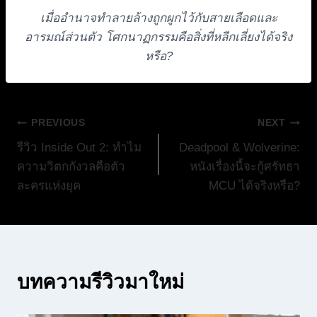
เมื่ออำนาจทำลายล้างถูกผูกไว้กับสายเลือดและ
อารมณ์ส่วนตัว โศกนาฏกรรมคือสิ่งที่หลีกเลี่ยงได้จริง
หรือ?
แนะแนว
PREVIOUS
NEXT
รีวิว Inside Out 2: ทำไม
Deadpool & Wolverine:
เรื่อง
ความวิตกกังวลคือตัว
หนังเรื่องนี้จะกู้ศรัทธา
ละครแห่งยุค
MCU ได้จริงหรือ?
บทความรีวิวมาใหม่