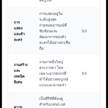
สมบูรณ์
การแสดงอยู่ใน
ระดับสูงสุด
การ
ถ่ายทอดอารมณ์ที่
แสดง
ซับซ้อนและ
9.0
และตัว
พัฒนาการของตัว
ละคร
ละครได้อย่างน่าเชื่อ
ถือ
งานภาพยิ่งใหญ่
งานสร้าง
ตระการตา โดย
และ
เฉพาะฉากมังกรที่
9.5
เทคนิค
ทำได้อย่างสมบูรณ์
พิเศษ
แบบและน่าจดจำ
เป็นซีรีส์ที่ต้องดู
สำหรับแฟนๆ แต่
ความ