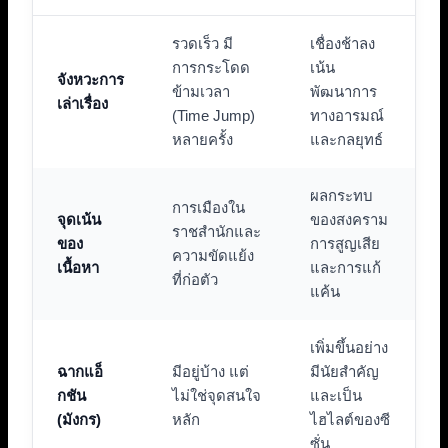
รวดเร็ว มี
เชื่องช้าลง
การกระโดด
เน้น
จังหวะการ
ข้ามเวลา
พัฒนาการ
เล่าเรื่อง
(Time Jump)
ทางอารมณ์
หลายครั้ง
และกลยุทธ์
ผลกระทบ
การเมืองใน
จุดเน้น
ของสงคราม
ราชสำนักและ
ของ
การสูญเสีย
ความขัดแย้ง
เนื้อหา
และการแก้
ที่ก่อตัว
แค้น
เพิ่มขึ้นอย่าง
ฉากแอ็
มีอยู่บ้าง แต่
มีนัยสำคัญ
กชัน
ไม่ใช่จุดสนใจ
และเป็น
(มังกร)
หลัก
ไฮไลต์ของซี
ซั่น