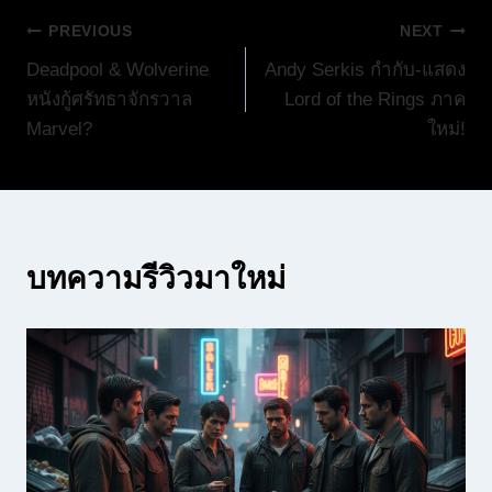
แนะแนว
PREVIOUS
NEXT
Deadpool & Wolverine
Andy Serkis กำกับ-แสดง
เรื่อง
หนังกู้ศรัทธาจักรวาล
Lord of the Rings ภาค
Marvel?
ใหม่!
บทความรีวิวมาใหม่