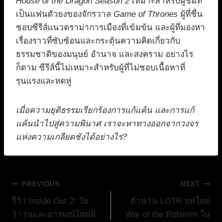
House of the Dragon Season 2
เหมาะสำหรับผู้ชมที่
เป็นแฟนตัวยงของจักรวาล
Game of Thrones
ผู้ที่ชื่น
ชอบซีรีส์แนวดราม่าการเมืองที่เข้มข้น และผู้ที่มองหา
เรื่องราวที่ซับซ้อนและกระตุ้นความคิดเกี่ยวกับ
ธรรมชาติของมนุษย์ อำนาจ และสงคราม อย่างไร
ก็ตาม ซีรีส์นี้ไม่เหมาะสำหรับผู้ที่ไม่ชอบเนื้อหาที่
รุนแรงและหดหู่
เมื่อความยุติธรรมเรียกร้องการแก้แค้น และการแก้
แค้นนำไปสู่ความพินาศ เราจะหาทางออกจากวงจร
แห่งความเกลียดชังได้อย่างไร?
แนะแนว
PREVIOUS
NEXT
รีวิว Inside Out 2: วัย
ตำนาน LOTR บทใหม่
เรื่อง
ว้าวุ่นและอารมณ์ใหม่ที่
War of the Rohirrim ใน