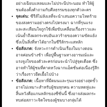
อย่างเฉียบแหลมและไม่ประนีประนอม ทำให้ผู้
ชมต้องตั้งคำถามกับศีลธรรมของทุกตัวละคร
จุดเด่น:
ซีรีส์ไม่ลังเลที่จะนำเสนอความโหดร้าย
ของสงครามอย่างตรงไปตรงมา ฉากที่รุนแรง
และสะเทือนใจถูกใช้เพื่อขับเคลื่อนเรื่องราวและ
เน้นย้ำถึงผลกระทบอันเลวร้ายของความขัดแย้ง
ซึ่งเป็นสิ่งที่หาได้ยากในซีรีส์กระแสหลัก
ข้อสังเกต:
จังหวะการดำเนินเรื่องในบางตอน
อาจค่อนข้างช้า เพื่อปูพื้นฐานทางอารมณ์และ
แรงจูงใจของตัวละครก่อนจะนำไปสู่จุดเดือด ซึ่ง
อาจทำให้ผู้ชมที่คาดหวังฉากแอ็คชั่นต่อเนื่องรู้สึก
ว่าเรื่องราวยืดเยื้อไปบ้าง
ข้อสังเกต:
เนื้อหาที่มืดมนและรุนแรงอย่างสุดขั้ว
อาจไม่เหมาะสำหรับผู้ชมทุกคน ความหดหู่และ
สิ้นหวังคือแกนหลักของซีซั่นนี้ ซึ่งอาจส่งผลกระ
ทบต่อสภาวะจิตใจของผู้ชมบางกลุ่มได้