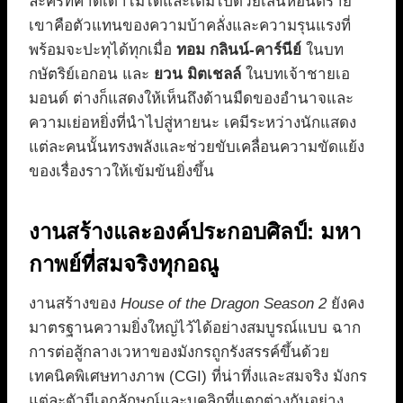
ละครที่คาดเดาไม่ได้และเต็มไปด้วยเสน่ห์อันตราย
เขาคือตัวแทนของความบ้าคลั่งและความรุนแรงที่
พร้อมจะปะทุได้ทุกเมื่อ
ทอม กลินน์-คาร์นีย์
ในบท
กษัตริย์เอกอน และ
ยวน มิตเชลล์
ในบทเจ้าชายเอ
มอนด์ ต่างก็แสดงให้เห็นถึงด้านมืดของอำนาจและ
ความเย่อหยิ่งที่นำไปสู่หายนะ เคมีระหว่างนักแสดง
แต่ละคนนั้นทรงพลังและช่วยขับเคลื่อนความขัดแย้ง
ของเรื่องราวให้เข้มข้นยิ่งขึ้น
งานสร้างและองค์ประกอบศิลป์: มหา
กาพย์ที่สมจริงทุกอณู
งานสร้างของ
House of the Dragon Season 2
ยังคง
มาตรฐานความยิ่งใหญ่ไว้ได้อย่างสมบูรณ์แบบ ฉาก
การต่อสู้กลางเวหาของมังกรถูกรังสรรค์ขึ้นด้วย
เทคนิคพิเศษทางภาพ (CGI) ที่น่าทึ่งและสมจริง มังกร
แต่ละตัวมีเอกลักษณ์และบุคลิกที่แตกต่างกันอย่าง