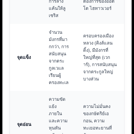
การล้าง
ต้องการของออต
แค้นให้ลู
โต ไฮทาวเวอร์
เซริส
จำนวน
ครอบครองเมือง
มังกรที่มา
หลวง (คิงส์แลน
กกว่า, การ
ดิ้ง), มีมังกรที่
สนับสนุน
จุดแข็ง
ใหญ่ที่สุด (เวก
จากตระ
าร์), การสนับสนุน
กูลเวแล
จากตระกูลใหญ่
เรียนผู้
บางส่วน
ครองทะเล
ความขัด
แย้ง
ความไม่มั่นคง
ภายใน
ของกษัตริย์เอ
และความ
กอน, ความ
จุดอ่อน
หุนหัน
ทะเยอทะยานที่