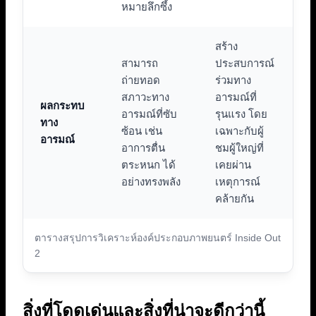
หมายลึกซึ้ง
สร้าง
สามารถ
ประสบการณ์
ถ่ายทอด
ร่วมทาง
สภาวะทาง
อารมณ์ที่
ผลกระทบ
อารมณ์ที่ซับ
รุนแรง โดย
ทาง
ซ้อน เช่น
เฉพาะกับผู้
อารมณ์
อาการตื่น
ชมผู้ใหญ่ที่
ตระหนก ได้
เคยผ่าน
อย่างทรงพลัง
เหตุการณ์
คล้ายกัน
ตารางสรุปการวิเคราะห์องค์ประกอบภาพยนตร์ Inside Out
2
สิ่งที่โดดเด่นและสิ่งที่น่าจะดีกว่านี้