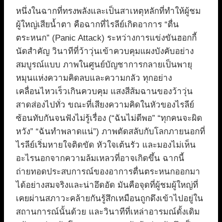
หนึ่งในฉากที่ทรงพลังและเป็นสาเหตุหลักที่ทำให้ผู้ชม
ผู้ใหญ่เสียน้ำตา คือฉากที่ไรลีย์เกิดอาการ “ตื่น
ตระหนก” (Panic Attack) ระหว่างการแข่งขันฮอกกี้
นัดสำคัญ วินาทีที่ว้าวุ่นเข้าควบคุมแผงบังคับอย่าง
สมบูรณ์แบบ ภาพในศูนย์บัญชาการกลายเป็นพายุ
หมุนแห่งความคิดลบและความกลัว ทุกอย่าง
เคลื่อนไหวเร็วเกินควบคุม แสงสีส้มฉานของว้าวุ่น
สาดส่องไปทั่ว ขณะที่เสียงความคิดในหัวของไรลีย์
ซ้อนทับกันจนฟังไม่รู้เรื่อง (“ฉันไม่ดีพอ” “ทุกคนจะผิด
หวัง” “ฉันทำพลาดแน่”) ภาพตัดสลับกับโลกภายนอกที่
ไรลีย์เริ่มหายใจติดขัด หัวใจเต้นรัว และมองไม่เห็น
อะไรนอกจากความล้มเหลวที่อาจเกิดขึ้น ฉากนี้
ถ่ายทอดประสบการณ์ของอาการตื่นตระหนกออกมา
ได้อย่างสมจริงและน่าอึดอัด มันคือจุดที่ผู้ชมผู้ใหญ่ที่
เคยผ่านสภาวะคล้ายกันรู้สึกเหมือนถูกดึงเข้าไปอยู่ใน
สถานการณ์นั้นด้วย และวินาทีที่เหล่าอารมณ์ดั้งเดิม