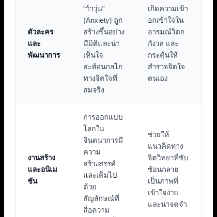
“ว้าวุ่น”
เกิดความเข้า
(Anxiety) ถูก
อกเข้าใจใน
ตัวละคร
สร้างขึ้นอย่าง
อารมณ์วิตก
และ
มีมิติและน่า
กังวล และ
พัฒนาการ
เห็นใจ
กระตุ้นให้
สะท้อนกลไก
สำรวจจิตใจ
ทางจิตใจที่
ตนเอง
สมจริง
การออกแบบ
โลกใน
ช่วยให้
จินตนาการมี
แนวคิดทาง
ความ
งานสร้าง
จิตวิทยาที่ซับ
สร้างสรรค์
และอนิเม
ซ้อนกลาย
และเต็มไป
ชัน
เป็นภาพที่
ด้วย
เข้าใจง่าย
สัญลักษณ์ที่
และน่าจดจำ
สื่อความ