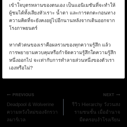
เข้าใจบุตรหลานของตนเอง เป็นแอนิเมชันที่จะทำให้
ผู้ชมได้ทั้งเสียงหัวเราะ น้ำตา และการตกตะกอนทาง
ความคิดที่จะยังคงอยู่ไปอีกนานหลังจากเดินออกจาก
โรงภาพยนตร์
หากตัวตนของเราคือผลรวมของทุกความรู้สึก แล้ว
การพยายามควบคุมหรือกำจัดความรู้สึกใดความรู้สึก
หนึ่งออกไป จะเท่ากับการทำลายส่วนหนึ่งของตัวเรา
เองหรือไม่?
แนะแนว
PREVIOUS
NEXT
Deadpool & Wolverine
รีวิว Hierarchy วังวนสง
เรื่อง
ความหวังใหม่ของจักรวา
รามชนชั้น เมื่ออำนาจ
ลมาร์เวล
มืดครอบงำโรงเรียน