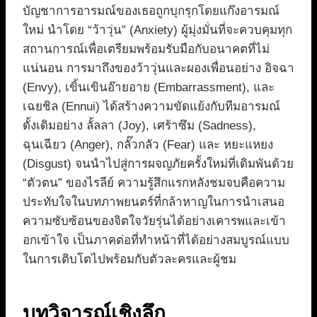
บัญชาการอารมณ์ของเธอถูกบุกรุกโดยแก๊งอารมณ์
ใหม่ นำโดย “ว้าวุ่น” (Anxiety) ผู้มุ่งมั่นที่จะควบคุมทุก
สถานการณ์เพื่อเตรียมพร้อมรับมือกับอนาคตที่ไม่
แน่นอน การมาถึงของว้าวุ่นและผองเพื่อนอย่าง อิจฉา
(Envy), เขิ้นเขินอ๊ายอาย (Embarrassment), และ
เฉยชิล (Ennui) ได้สร้างความขัดแย้งกับทีมอารมณ์
ดั้งเดิมอย่าง ลั้ลลา (Joy), เศร้าซึม (Sadness),
ฉุนเฉียว (Anger), กลั๊วกลัว (Fear) และ หยะแหยง
(Disgust) จนนำไปสู่การผจญภัยครั้งใหม่ที่เดิมพันด้วย
“ตัวตน” ของไรลีย์ ความรู้สึกแรกหลังชมจบคือความ
ประทับใจในบทภาพยนตร์ที่กล้าหาญในการนำเสนอ
ความซับซ้อนของจิตใจวัยรุ่นได้อย่างเคารพและเข้า
อกเข้าใจ เป็นภาคต่อที่ทำหน้าที่ได้อย่างสมบูรณ์แบบ
ในการเติบโตไปพร้อมกับตัวละครและผู้ชม
บทวิจารณ์เชิงลึก