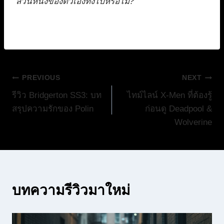
ส่วนหนึ่งของตัวเองทิ้งไปหรือไม่?
แนะแนว
PREVIOUS
NEXT
รีวิว Bridgerton SS3: บท
ไทม์ไลน์ X-Men ที่ต้องรู้
เรื่อง
สรุปความรักของ Polin
ก่อนดู Deadpool &
Wolverine
บทความรีวิวมาใหม่