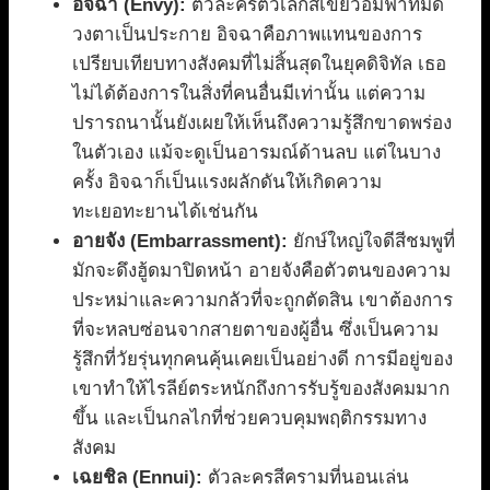
อิจฉา (Envy):
ตัวละครตัวเล็กสีเขียวอมฟ้าที่มีด
วงตาเป็นประกาย อิจฉาคือภาพแทนของการ
เปรียบเทียบทางสังคมที่ไม่สิ้นสุดในยุคดิจิทัล เธอ
ไม่ได้ต้องการในสิ่งที่คนอื่นมีเท่านั้น แต่ความ
ปรารถนานั้นยังเผยให้เห็นถึงความรู้สึกขาดพร่อง
ในตัวเอง แม้จะดูเป็นอารมณ์ด้านลบ แต่ในบาง
ครั้ง อิจฉาก็เป็นแรงผลักดันให้เกิดความ
ทะเยอทะยานได้เช่นกัน
อายจัง (Embarrassment):
ยักษ์ใหญ่ใจดีสีชมพูที่
มักจะดึงฮู้ดมาปิดหน้า อายจังคือตัวตนของความ
ประหม่าและความกลัวที่จะถูกตัดสิน เขาต้องการ
ที่จะหลบซ่อนจากสายตาของผู้อื่น ซึ่งเป็นความ
รู้สึกที่วัยรุ่นทุกคนคุ้นเคยเป็นอย่างดี การมีอยู่ของ
เขาทำให้ไรลีย์ตระหนักถึงการรับรู้ของสังคมมาก
ขึ้น และเป็นกลไกที่ช่วยควบคุมพฤติกรรมทาง
สังคม
เฉยชิล (Ennui):
ตัวละครสีครามที่นอนเล่น