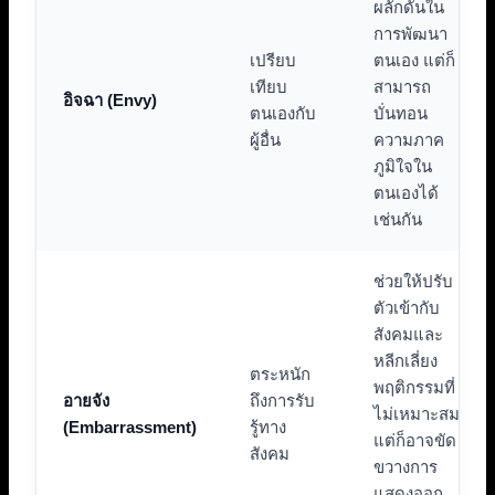
ผลักดันใน
การพัฒนา
เปรียบ
ตนเอง แต่ก็
เทียบ
สามารถ
อิจฉา (Envy)
ตนเองกับ
บั่นทอน
ผู้อื่น
ความภาค
ภูมิใจใน
ตนเองได้
เช่นกัน
ช่วยให้ปรับ
ตัวเข้ากับ
สังคมและ
หลีกเลี่ยง
ตระหนัก
พฤติกรรมที่
อายจัง
ถึงการรับ
ไม่เหมาะสม
(Embarrassment)
รู้ทาง
แต่ก็อาจขัด
สังคม
ขวางการ
แสดงออก