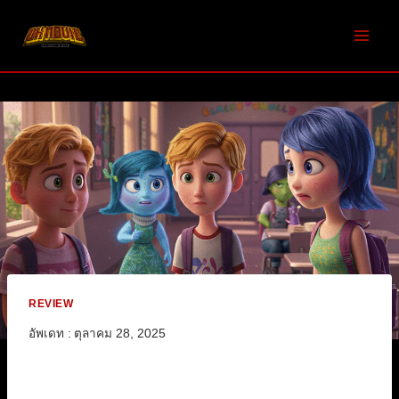
Skip
to
content
REVIEW
อัพเดท :
ตุลาคม 28, 2025