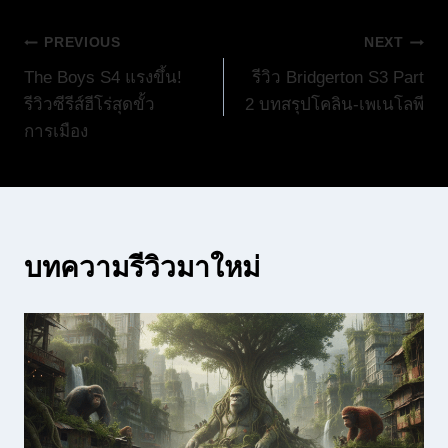
แนะแนว
PREVIOUS
NEXT
The Boys S4 แรงขึ้น!
รีวิว Bridgerton S3 Part
เรื่อง
รีวิวซีรีส์ฮีโร่สุดขั้ว
2 บทสรุปโคลิน-เพเนโลพี
การเมือง
บทความรีวิวมาใหม่