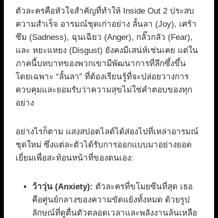
ตัวละครคือหัวใจสำคัญที่ทำให้ Inside Out 2 ประสบ
ความสำเร็จ อารมณ์ชุดเก่าอย่าง ลั้นลา (Joy), เศร้า
ซึม (Sadness), ฉุนเฉียว (Anger), กลั๊วกลัว (Fear),
และ หยะแหยง (Disgust) ยังคงมีเสน่ห์เช่นเคย แต่ใน
ภาคนี้บทบาทของพวกเขามีพัฒนาการที่ลึกซึ้งขึ้น
โดยเฉพาะ “ลั้นลา” ที่ต้องเรียนรู้ที่จะปล่อยวางการ
ควบคุมและยอมรับว่าความสุขไม่ใช่คำตอบของทุก
อย่าง
อย่างไรก็ตาม แสงสปอตไลต์ได้ส่องไปที่เหล่าอารมณ์
ชุดใหม่ ซึ่งแต่ละตัวได้รับการออกแบบมาอย่างยอด
เยี่ยมเพื่อสะท้อนหน้าที่ของตนเอง:
ว้าวุ่น (Anxiety):
ตัวละครที่ขโมยซีนที่สุด เธอ
คือศูนย์กลางของความขัดแย้งทั้งหมด ด้วยรูป
ลักษณ์ที่ดูตื่นตัวตลอดเวลาและพลังงานล้นเหลือ