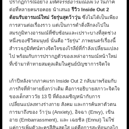
ปรากฏการณ์อย่าง
มหัศจรรย์อารมณ์อลเวง
ในภาค
ต่อที่หลายคนรอคอย นำเสนอ
รีวิว Inside Out 2
ต้อนรับอารมณ์ใหม่ วัยรุ่นสุดว้าวุ่น
ซึ่งไม่ได้เป็นเพียง
การสานต่อเรื่องราว แต่เป็นการดำดิ่งลึกลงไปใน
สมรภูมิทางอารมณ์ที่ซับซ้อนและเปราะบางที่สุดช่วง
หนึ่งของชีวิตมนุษย์ นั่นคือ “วัยรุ่น” ภาพยนตร์เรื่องนี้
สำรวจภูมิทัศน์ทางจิตใจของไรลีย์ที่กำลังเปลี่ยนแปลง
ไป พร้อมกับการปรากฏตัวของเหล่าอารมณ์หน้าใหม่
ที่เข้ามาท้าทายสมดุลเดิมในศูนย์บัญชาการจิตใจ
เก้าปีหลังจากภาคแรก Inside Out 2 กลับมาพร้อมกับ
ภารกิจที่ท้าทายยิ่งกว่าเดิม คือการอธิบายสภาวะจิตใจ
ของเด็กสาววัย 13 ปี ที่ต้องเผชิญหน้ากับการ
เปลี่ยนแปลงทางร่างกาย สังคม และการค้นหาตัวตน
การมาถึงของ ว้าวุ่น (Anxiety), อิจฉา (Envy), เขิน
อาย (Embarrassment), และ เฉยชิล (Ennui) ไม่ใช่
แค่การเพิ่มตัวละครสีสันสดใส แต่คือการสะท้อนกลไก