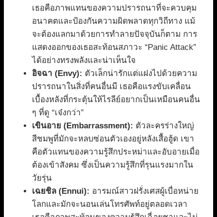
เธอคือภาพแทนของความปรารถนาที่จะควบคุม
อนาคตและป้องกันความผิดพลาดทุกวิถีทาง แม้
จะต้องแลกมาด้วยการทำลายปัจจุบันก็ตาม การ
แสดงออกของเธอสะท้อนสภาวะ “Panic Attack”
ได้อย่างทรงพลังและน่าเห็นใจ
อิจฉา (Envy):
ตัวเล็กน่ารักแต่แฝงไปด้วยความ
ปรารถนาในสิ่งที่คนอื่นมี เธอคือแรงขับเคลื่อน
เบื้องหลังที่กระตุ้นให้ไรลีย์อยากเป็นเหมือนคนอื่น
ๆ ที่ดู “เจ๋งกว่า”
เขินอาย (Embarrassment):
ตัวละครร่างใหญ่
สีชมพูที่มักจะหลบซ่อนตัวเองอยู่หลังเสื้อฮู้ด เขา
คือตัวแทนของความรู้สึกประหม่าและอับอายเมื่อ
ต้องเข้าสังคม ซึ่งเป็นความรู้สึกที่รุนแรงมากใน
วัยรุ่น
เฉยชิล (Ennui):
อารมณ์สาวฝรั่งเศสผู้เบื่อหน่าย
โลกและมักจะนอนเล่นโทรศัพท์อยู่ตลอดเวลา