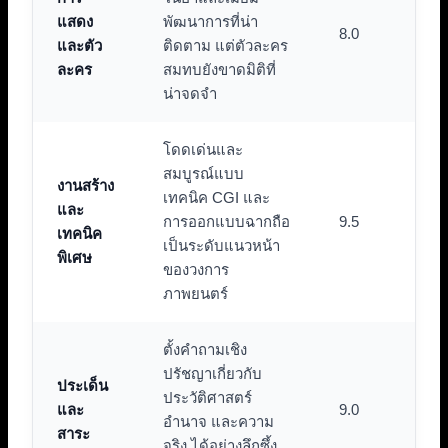
แสดง
พัฒนาการที่น่า
8.0
และตัว
ติดตาม แต่ตัวละคร
ละคร
สมทบยังขาดมิติที่
น่าจดจำ
โดดเด่นและ
สมบูรณ์แบบ
งานสร้าง
เทคนิค CGI และ
และ
การออกแบบฉากถือ
9.5
เทคนิค
เป็นระดับแนวหน้า
พิเศษ
ของวงการ
ภาพยนตร์
ตั้งคำถามเชิง
ปรัชญาเกี่ยวกับ
ประเด็น
ประวัติศาสตร์
และ
9.0
อำนาจ และความ
สาระ
จริง ได้อย่างลึกซึ้ง