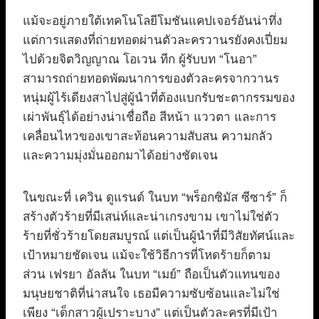
แม้จะอยู่ภายใต้เทคโนโลยีโมชันแคปเจอร์อันน่าทึ่ง
แต่การแสดงที่ถ่ายทอดผ่านตัวละครวานรยังคงเปี่ยม
ไปด้วยจิตวิญญาณ โอเวน ทีก ผู้รับบท “โนอา”
สามารถถ่ายทอดพัฒนาการของตัวละครจากวานร
หนุ่มผู้ไร้เดียงสาไปสู่ผู้นำที่ต้องแบกรับชะตากรรมของ
เผ่าพันธุ์ได้อย่างน่าเชื่อถือ สีหน้า แววตา และการ
เคลื่อนไหวของเขาสะท้อนความสับสน ความกลัว
และความมุ่งมั่นออกมาได้อย่างชัดเจน
ในขณะที่ เควิน ดูแรนด์ ในบท “พร็อกซิมัส ซีซาร์” ก็
สร้างตัวร้ายที่มีเสน่ห์และน่าเกรงขาม เขาไม่ใช่ตัว
ร้ายที่ชั่วร้ายโดยสมบูรณ์ แต่เป็นผู้นำที่มีวิสัยทัศน์และ
เป้าหมายชัดเจน แม้จะใช้วิธีการที่โหดร้ายก็ตาม
ส่วน เฟรยา อัลลัน ในบท “เมย์” ถือเป็นตัวแทนของ
มนุษยชาติที่น่าสนใจ เธอมีความซับซ้อนและไม่ใช่
เพียง “เด็กสาวผู้เปราะบาง” แต่เป็นตัวละครที่มีเป้า