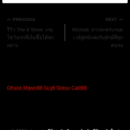
แนะแนว
PREVIOUS
NEXT
รีวิว The 8 Show: เกม
Wicked: จากละครบรอด
เรื่อง
โชว์นรกที่เงินซื้อได้ทุก
เวย์สู่หนังฟอร์มยักษ์ที่ทุก
อย่าง
คนรอ
OKslot
Mgwin88
Scg9
Slotxo
Cat888