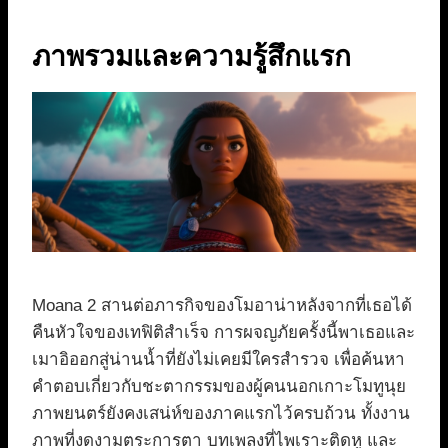
ภาพรวมและความรู้สึกแรก
Moana 2 สานต่อภารกิจของโมอาน่าหลังจากที่เธอได้
คืนหัวใจของเทฟิติสำเร็จ การผจญภัยครั้งนี้พาเธอและ
เมาอิออกสู่น่านน้ำที่ยังไม่เคยมีใครสำรวจ เพื่อค้นหา
คำตอบเกี่ยวกับชะตากรรมของผู้คนนอกเกาะโมทูนุย
ภาพยนตร์ยังคงเสน่ห์ของภาคแรกไว้ครบถ้วน ทั้งงาน
ภาพที่งดงามตระการตา บทเพลงที่ไพเราะติดหู และ