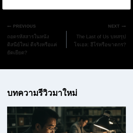
แนะแนว
PREVIOUS
NEXT
ถอดรหัสสารในหนัง
The Last of Us บทสรุป
เรื่อง
ดิสนีย์ใหม่ ดีจริงหรือแค่
โจเอล: ฮีโร่หรือฆาตกร?
ยัดเยียด?
บทความรีวิวมาใหม่