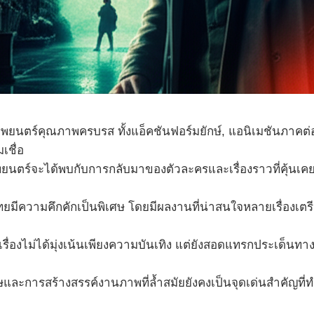
ภาพยนตร์คุณภาพครบรส ทั้งแอ็คชันฟอร์มยักษ์, แอนิเมชันภาคต่อ
เชื่อ
ตร์จะได้พบกับการกลับมาของตัวละครและเรื่องราวที่คุ้นเคยใ
มีความคึกคักเป็นพิเศษ โดยมีผลงานที่น่าสนใจหลายเรื่องเต
่องไม่ได้มุ่งเน้นเพียงความบันเทิง แต่ยังสอดแทรกประเด็นทา
ษและการสร้างสรรค์งานภาพที่ล้ำสมัยยังคงเป็นจุดเด่นสำคัญท