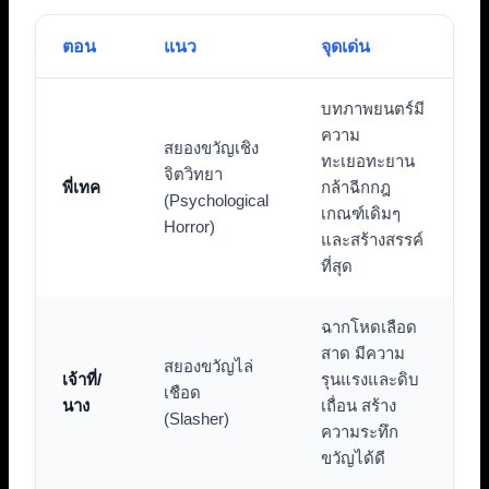
ตอน
แนว
จุดเด่น
บทภาพยนตร์มี
ความ
สยองขวัญเชิง
ทะเยอทะยาน
จิตวิทยา
พี่เทค
กล้าฉีกกฎ
(Psychological
เกณฑ์เดิมๆ
Horror)
และสร้างสรรค์
ที่สุด
ฉากโหดเลือด
สาด มีความ
สยองขวัญไล่
เจ้าที่/
รุนแรงและดิบ
เชือด
นาง
เถื่อน สร้าง
(Slasher)
ความระทึก
ขวัญได้ดี