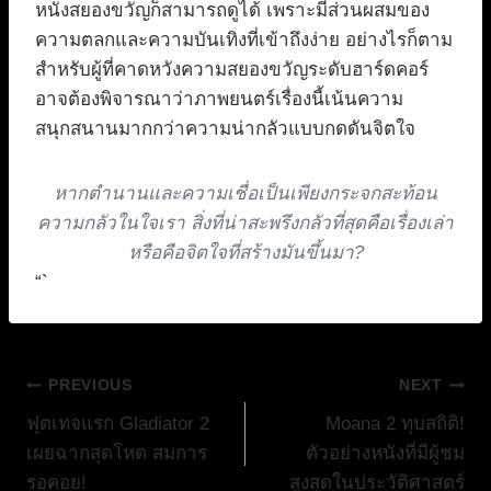
หนังสยองขวัญก็สามารถดูได้ เพราะมีส่วนผสมของ
ความตลกและความบันเทิงที่เข้าถึงง่าย อย่างไรก็ตาม
สำหรับผู้ที่คาดหวังความสยองขวัญระดับฮาร์ดคอร์
อาจต้องพิจารณาว่าภาพยนตร์เรื่องนี้เน้นความ
สนุกสนานมากกว่าความน่ากลัวแบบกดดันจิตใจ
หากตำนานและความเชื่อเป็นเพียงกระจกสะท้อน
ความกลัวในใจเรา สิ่งที่น่าสะพรึงกลัวที่สุดคือเรื่องเล่า
หรือคือจิตใจที่สร้างมันขึ้นมา?
“`
แนะแนว
PREVIOUS
NEXT
ฟุตเทจแรก Gladiator 2
Moana 2 ทุบสถิติ!
เรื่อง
เผยฉากสุดโหด สมการ
ตัวอย่างหนังที่มีผู้ชม
รอคอย!
สูงสุดในประวัติศาสตร์