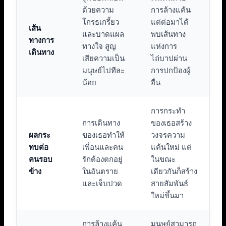
ด้วยความ
การล้างแค้น
โกรธเกรี้ยว
แต่ต่อมาได้
เส้น
และบาดแผล
พบเส้นทาง
ทางการ
ทางใจ สูญ
แห่งการ
เดินทาง
เสียความเป็น
ไถ่บาปผ่าน
มนุษย์ไปทีละ
การปกป้องผู้
น้อย
อื่น
การกระทำ
การเดินทาง
ของเธอสร้าง
ผลกระ
ของเธอทำให้
วงจรความ
ทบต่อ
เพื่อนและคน
แค้นใหม่ แต่
คนรอบ
รักต้องตกอยู่
ในขณะ
ข้าง
ในอันตราย
เดียวกันก็สร้าง
และเจ็บปวด
สายสัมพันธ์
ใหม่ขึ้นมา
การล้างแค้น
มนุษย์สามารถ