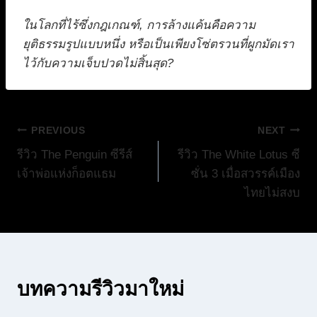
ในโลกที่ไร้ซึ่งกฎเกณฑ์, การล้างแค้นคือความ
ยุติธรรมรูปแบบหนึ่ง หรือเป็นเพียงโซ่ตรวนที่ผูกมัดเรา
ไว้กับความเจ็บปวดไม่สิ้นสุด?
แนะแนว
PREVIOUS
NEXT
รีวิว The Penguin ซีรีส์
รีวิว The White Lotus ซี
เรื่อง
เจ้าพ่อแห่งก็อตแธม
ซั่น 3 เมื่อสวรรค์เมือง
ไทยไม่สงบ
บทความรีวิวมาใหม่