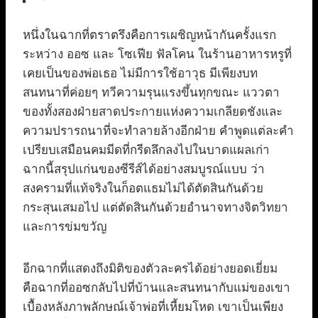
หนึ่งในฉากที่ตราตรึงคือการเผชิญหน้ากันครั้งแรก
ระหว่าง ออซ และ โซเฟีย ฟัลโคน ในร้านอาหารหรูที่
เคยเป็นของพ่อเธอ ไม่มีการใช้อาวุธ มีเพียงบท
สนทนาที่ค่อยๆ ทวีความรุนแรงขึ้นทุกขณะ แววตา
ของทั้งสองฝ่ายสาดประกายแห่งความเกลียดชังและ
ความปรารถนาที่จะทำลายล้างอีกฝ่าย คำพูดแต่ละคำ
เปรียบเสมือนคมมีดที่กรีดลึกลงไปในบาดแผลเก่า
ฉากนี้สรุปแก่นของซีรีส์ได้อย่างสมบูรณ์แบบ ว่า
สงครามที่แท้จริงในก็อตแธมไม่ได้ตัดสินกันด้วย
กระสุนเสมอไป แต่ตัดสินกันด้วยอำนาจทางจิตวิทยา
และการข่มขวัญ
อีกฉากที่แสดงถึงมิติของตัวละครได้อย่างยอดเยี่ยม
คือฉากที่ออซกลับไปที่บ้านและสนทนากับแม่ของเขา
เบื้องหลังภาพลักษณ์เจ้าพ่อที่เหี้ยมโหด เขาเป็นเพียง