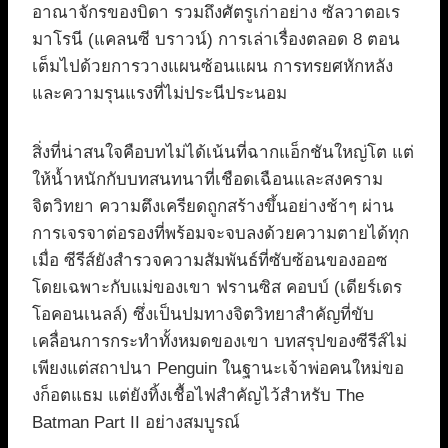
อาณาจักรของบิดา รวมถึงศัตรูเก่าอย่าง ซัลวาตอเร
มาโรนี (แคลนซี บราวน์) การเล่าเรื่องตลอด 8 ตอน
เต็มไปด้วยการวางแผนซ้อนแผน การทรยศหักหลัง
และความรุนแรงที่ไม่ประนีประนอม
สิ่งที่น่าสนใจคือบทไม่ได้เน้นที่ฉากแอ็กชันใหญ่โต แต่
ให้น้ำหนักกับบทสนทนาที่เชือดเฉือนและสงคราม
จิตวิทยา ความตึงเครียดถูกสร้างขึ้นอย่างช้าๆ ผ่าน
การเจรจาต่อรองที่พร้อมจะจบลงด้วยความตายได้ทุก
เมื่อ ซีรีส์ยังสำรวจความสัมพันธ์ที่ซับซ้อนของออซ
โดยเฉพาะกับแม่ของเขา ฟรานซิส คอบบ์ (เดียร์เดร
โอคอนเนลล์) ซึ่งเป็นปมทางจิตวิทยาสำคัญที่ขับ
เคลื่อนการกระทำทั้งหมดของเขา บทสรุปของซีรีส์ไม่
เพียงแต่สถาปนา Penguin ในฐานะเจ้าพ่อคนใหม่ขอ
งก็อตแธม แต่ยังทิ้งเชื้อไฟสำคัญไว้สำหรับ The
Batman Part II อย่างสมบูรณ์