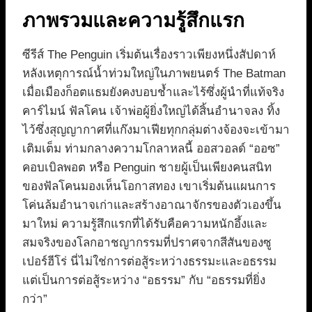
ภาพรวมและความรู้สึกแรก
ซีรีส์ The Penguin เริ่มต้นเรื่องราวเพียงหนึ่งสัปดาห์
หลังเหตุการณ์น้ำท่วมใหญ่ในภาพยนตร์ The Batman
เมื่อเมืองก็อตแธมยังคงบอบช้ำและไร้ซึ่งผู้นำที่แท้จริง
คาร์ไมน์ ฟัลโคน เจ้าพ่อผู้ยิ่งใหญ่ได้สิ้นอำนาจลง ทิ้ง
ไว้ซึ่งสุญญากาศที่แก๊งมาเฟียทุกกลุ่มต่างจ้องจะเข้ามา
เติมเต็ม ท่ามกลางความโกลาหลนี้ ออสวอลด์ “ออซ”
คอบเบิลพอต หรือ Penguin ชายผู้เป็นเพียงคนสนิท
ของฟัลโคนมองเห็นโอกาสทอง เขาเริ่มต้นแผนการ
โค่นล้มอำนาจเก่าและสร้างอาณาจักรของตัวเองขึ้น
มาใหม่ ความรู้สึกแรกที่ได้รับคือความหนักอึ้งและ
สมจริงของโลกอาชญากรรมที่ปราศจากสีสันของซู
เปอร์ฮีโร่ นี่ไม่ใช่การต่อสู้ระหว่างธรรมะและอธรรม
แต่เป็นการต่อสู้ระหว่าง “อธรรม” กับ “อธรรมที่ยิ่ง
กว่า”