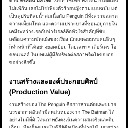
ด้าน
คริสติน มิลิโอติ
ในบท โซเฟีย ฟัลโคน ก็โดดเด่น
ไม่แพ้กัน เธอไม่ใช่เพียงตัวร้ายหญิงตามแบบฉบับ แต่
เป็นคู่ปรับที่สมน้ำสมเนื้อกับ Penguin มีทั้งความฉลาด
ความเหี้ยมโหด และความเปราะบางที่ซ่อนอยู่ภายใน
เคมีระหว่างเธอกับฟาร์เรลล์คือหัวใจสำคัญที่ขับ
เคลื่อนความขัดแย้งของเรื่อง นักแสดงสมทบคนอื่นๆ
ก็ทำหน้าที่ได้อย่างยอดเยี่ยม โดยเฉพาะ เดียร์เดร โอ
คอนเนลล์ ในบทแม่ผู้มีอิทธิพลต่อสภาพจิตใจของออ
ซอย่างลึกซึ้ง
งานสร้างและองค์ประกอบศิลป์
(Production Value)
งานสร้างของ The Penguin คือการสานต่อและขยาย
บรรยากาศอันดำมืดหม่นหมองจาก The Batman ได้
อย่างไม่มีที่ติ โทนภาพยังคงเน้นความสมจริงและดิบ
เถื่อน เมืองก็อตแธมในซีรีส์คือเมืองที่ป่วยไข้ แสงสว่าง