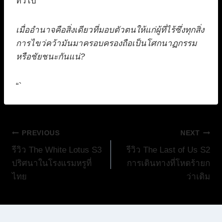
ทั่วไป
เมื่ออำนาจคือสิ่งเดียวที่มอบตัวตนให้แก่ผู้ที่ไร้ซึ่งทุกสิ่ง
การไขว่คว้ามันมาครอบครองถือเป็นโศกนาฏกรรม
หรือชัยชนะกันแน่?
“`
แนะแนว
PREVIOUS
NEXT
รีวิว The White Lotus S3
รีวิว The Last of Us S2
เรื่อง
ปริศนาในโรงแรมหรูที่
การเดินทางที่โหดร้ายก
ไทย
ว่าเดิม