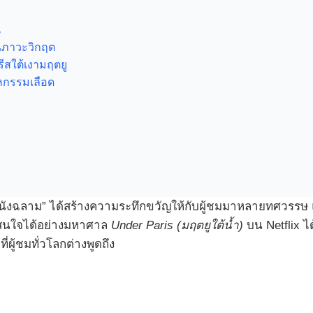
น
นภาวะวิกฤต
ีสใต้เงามฤตยู
มหกรรมเลือด
หนังฉลาม” ได้สร้างความระทึกขวัญให้กับผู้ชมมาหลายทศวร
มสนใจได้อย่างมหาศาล
Under Paris (มฤตยูใต้น้ำ)
บน Netflix ไ
่ผู้ชมทั่วโลกต่างพูดถึง