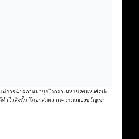
รษ แต่การนำฉลามมาบุกใจกลางมหานครแห่งศิลปะ
ด้ทำในสิ่งนั้น โดยผสมผสานความสยองขวัญเข้า