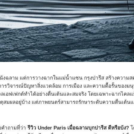
หนังฉลาม แต่การวางฉากในแม่น้ำแซน กรุงปารีส สร้างความสด
รวิจารณ์ปัญหาสิ่งแวดล้อม การเมือง และความดื้อรั้นของมน
ลเอฟเฟกต์ทำได้อย่างตื่นเต้นและสมจริง โดยเฉพาะฉากไคลแ
หตุสมผลอยู่บ้าง แต่ภาพยนตร์สามารถรักษาระดับความตื่นเต้นและ
คำถามที่ว่า
รีวิว Under Paris เมื่อฉลามบุกปารีส ดีหรือบ้ง?
โด