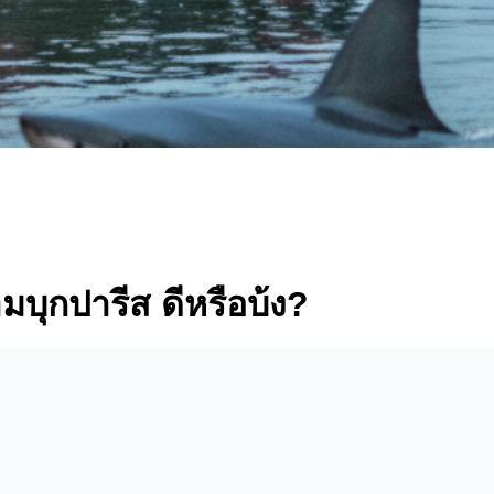
ามบุกปารีส ดีหรือบ้ง?