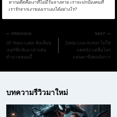
หากอดีตคือเงาที่ไม่มีวันจางหาย เราจะปกป้องคนที่
เรารักจากเงาของเราเองได้อย่างไร?
แนะแนว
PREVIOUS
NEXT
28 Years Later คิลเลียน
Zelda Live-Action ไม่ใช่
เรื่อง
เมอร์ฟีกลับมาสานต่อ
แค่หนัง แต่คือโลก
ตำนานซอมบี้
แฟนตาซีสุดอลังการ
บทความรีวิวมาใหม่