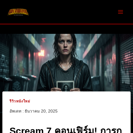
Skip
to
content
รีวิวหนังใหม่
อัพเดท :
ธันวาคม 20, 2025
Scream 7 คอนเฟิร์ม! การก