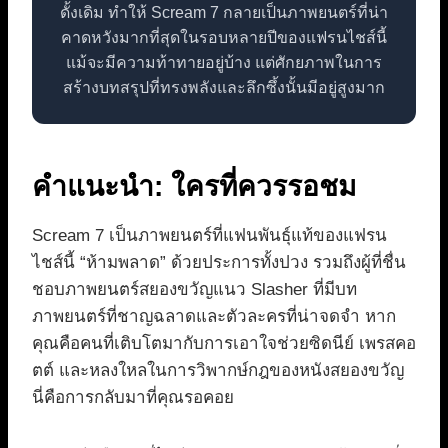
ดั้งเดิม ทำให้ Scream 7 กลายเป็นภาพยนตร์ที่น่า
คาดหวังมากที่สุดในรอบหลายปีของแฟรนไชส์นี้
แม้จะมีความท้าทายอยู่บ้าง แต่ศักยภาพในการ
สร้างบทสรุปที่ทรงพลังและลึกซึ้งนั้นมีอยู่สูงมาก
คำแนะนำ: ใครที่ควรรอชม
Scream 7 เป็นภาพยนตร์ที่แฟนพันธุ์แท้ของแฟรน
ไชส์นี้ “ห้ามพลาด” ด้วยประการทั้งปวง รวมถึงผู้ที่ชื่น
ชอบภาพยนตร์สยองขวัญแนว Slasher ที่มีบท
ภาพยนตร์ที่ชาญฉลาดและตัวละครที่น่าจดจำ หาก
คุณคือคนที่เติบโตมากับการเอาใจช่วยซิดนีย์ เพรสคอ
ตต์ และหลงใหลในการวิพากษ์กฎของหนังสยองขวัญ
นี่คือการกลับมาที่คุณรอคอย