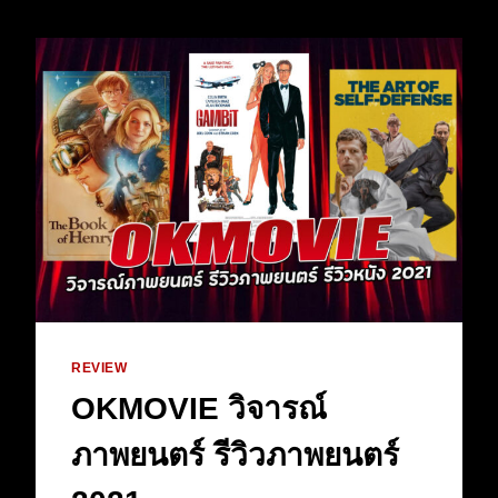
REVIEW
OKMOVIE วิจารณ์
ภาพยนตร์ รีวิวภาพยนตร์