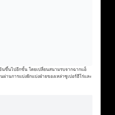
มข้นขึ้นไปอีกขั้น โดยเปลี่ยนสนามรบจากฉากแอ็
อนผ่านการแบ่งฝักแบ่งฝ่ายของเหล่าซูเปอร์ฮีโร่และ