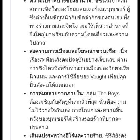
ความเปราะบางของอำนาจ:
ซีซั่นนี้เจาะลึก
สภาวะจิตใจของโฮมแลนเดอร์และบุทเชอร์ ผู้
ซึ่งต่างก็เผชิญหน้ากับขีดจำกัดของตนเอง ทั้ง
ทางร่างกายและจิตใจ เผยให้เห็นว่าอำนาจที่
ยิ่งใหญ่มาพร้อมกับความโดดเดี่ยวและความ
วิปลาส
สงครามการเมืองและโฆษณาชวนเชื่อ:
เนื้อ
เรื่องสะท้อนสังคมปัจจุบันอย่างเจ็บแสบ ผ่าน
การชิงไหวชิงพริบทางการเมืองของวิกตอเรีย
นิวแมน และการใช้สื่อของ Vought เพื่อปลุก
ปั่นสังคมให้แตกแยก
การล่มสลายจากภายใน:
กลุ่ม The Boys
ต้องเผชิญกับศัตรูที่น่ากลัวที่สุด นั่นคือความ
ไม่ไว้วางใจกันเอง การโกหกและความสิ้น
หวังของบุทเชอร์ได้สร้างรอยร้าวที่ยากจะ
ประสาน
เส้นแบ่งระหว่างฮีโร่และวายร้าย:
ซีรีส์ยังคง