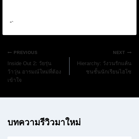
“`
แนะแนว
PREVIOUS
NEXT
Inside Out 2: วัยรุ่น
Hierarchy: วังวนรักแค้น
เรื่อง
ว้าวุ่น อารมณ์ใหม่ที่ต้อง
ชนชั้นนักเรียนไฮโซ
เข้าใจ
บทความรีวิวมาใหม่