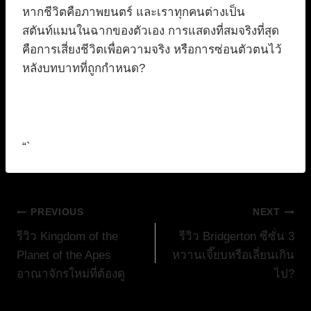
หากชีวิตคือภาพยนตร์ และเราทุกคนต่างเป็น
สตันท์แมนในฉากของตัวเอง การแสดงที่สมจริงที่สุด
คือการเสี่ยงชีวิตเพื่อความจริง หรือการซ่อนตัวตนไว้
หลังบทบาทที่ถูกกำหนด?
“`
แนะแนว
PREVIOUS
NEXT
รีวิว Kingdom of the
รีวิว Bridgerton ซีซั่น 3
เรื่อง
Planet of the Apes
หวานเจี๊ยบหรือเลี่ยนเกิน
อาณาจักรใหม่ที่ต้องดู
ไป?