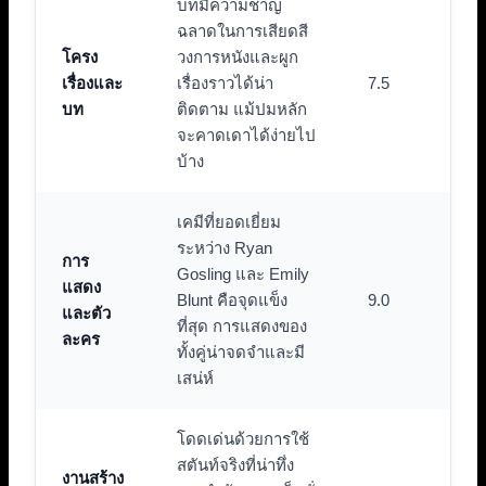
บทมีความชาญ
ฉลาดในการเสียดสี
โครง
วงการหนังและผูก
เรื่องและ
เรื่องราวได้น่า
7.5
บท
ติดตาม แม้ปมหลัก
จะคาดเดาได้ง่ายไป
บ้าง
เคมีที่ยอดเยี่ยม
ระหว่าง Ryan
การ
Gosling และ Emily
แสดง
Blunt คือจุดแข็ง
9.0
และตัว
ที่สุด การแสดงของ
ละคร
ทั้งคู่น่าจดจำและมี
เสน่ห์
โดดเด่นด้วยการใช้
สตันท์จริงที่น่าทึ่ง
งานสร้าง