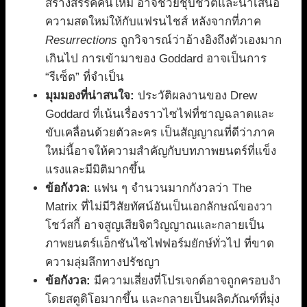
สร้างสรรค์คนใหม่ อาจช่วยชุบชีวิตและนำเสนอ
ความสดใหม่ให้กับแฟรนไชส์ หลังจากที่ภาค
Resurrections
ถูกวิจารณ์ว่าอ้างอิงถึงตัวเองมาก
เกินไป การเข้ามาของ Goddard อาจเป็นการ
“รีเซ็ต” ที่จำเป็น
มุมมองที่น่าสนใจ:
ประวัติผลงานของ Drew
Goddard ที่เน้นเรื่องราวไซไฟที่ชาญฉลาดและ
ขับเคลื่อนด้วยตัวละคร เป็นสัญญาณที่ดีว่าภาค
ใหม่นี้อาจให้ความสำคัญกับบทภาพยนตร์ที่แข็ง
แรงและมีมิติมากขึ้น
ข้อกังวล:
แฟน ๆ จำนวนมากกังวลว่า The
Matrix ที่ไม่มีวิสัยทัศน์อันเป็นเอกลักษณ์ของวา
โชว์สกี้ อาจสูญเสียจิตวิญญาณและกลายเป็น
ภาพยนตร์แอ็กชันไซไฟฟอร์มยักษ์ทั่วไป ที่ขาด
ความลุ่มลึกทางปรัชญา
ข้อกังวล:
มีความเสี่ยงที่โปรเจกต์อาจถูกครอบงำ
โดยสตูดิโอมากขึ้น และกลายเป็นผลิตภัณฑ์ที่มุ่ง