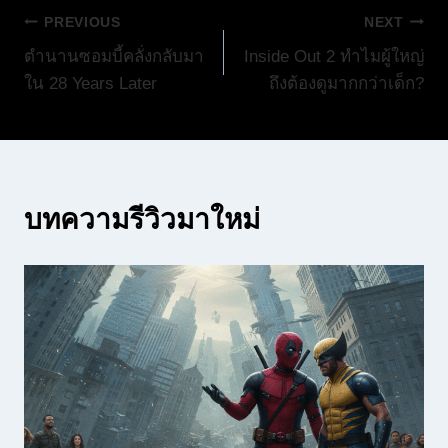
แนะแนว
PREVIOUS
NEXT
ตำนานซอมบี้คลั่งกลับมา
Inside Out 2 ทำไมผู้ใหญ่
เรื่อง
ใน 28 Years Later
ถึงต้องดูมากกว่าเด็ก?
บทความรีวิวมาใหม่