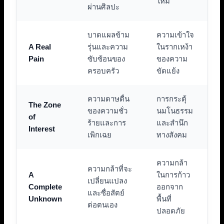
ใหม่
ผ่านศิลปะ
บาดแผลข้าม
ความเข้าใจ
A Real
รุ่นและความ
ในรากเหง้า
Pain
ซับซ้อนของ
ของความ
ครอบครัว
ขัดแย้ง
ความดาษดื่น
การกระตุ้
The Zone
ของความชั่ว
นมโนธรรม
of
ร้ายและการ
และสำนึก
Interest
เพิกเฉย
ทางสังคม
ความกล้า
ความกล้าที่จะ
A
ในการก้าว
เปลี่ยนแปลง
Complete
ออกจาก
และซื่อสัตย์
Unknown
พื้นที่
ต่อตนเอง
ปลอดภัย