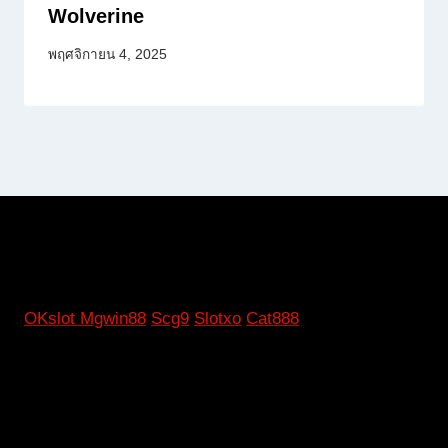
Wolverine
พฤศจิกายน 4, 2025
OKslot
Mgwin88
Scg9
Slotxo
Cat888