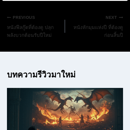
แนะแนว
PREVIOUS
NEXT
หนังฟีลกู๊ดที่ต้องดู ปลุก
หนังหักมุมแห่งปี ที่ต้องดู
เรื่อง
พลังบวกต้อนรับปีใหม่
ก่อนสิ้นปี
บทความรีวิวมาใหม่