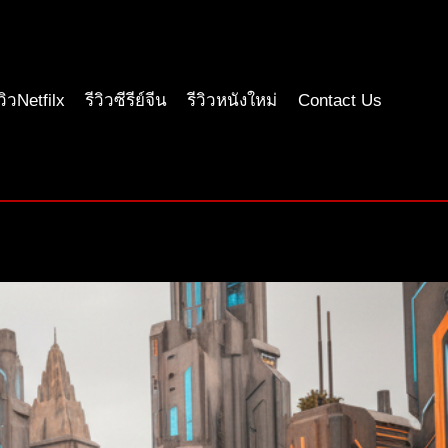
ีวิวNetfilx
รีวิวซีรีย์จีน
รีวิวหนังใหม่
Contact Us