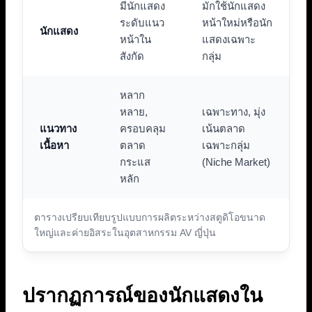
มีนักแสดง
มักใช้นักแสดง
ระดับแนว
หน้าใหม่หรือนัก
นักแสดง
หน้าใน
แสดงเฉพาะ
สังกัด
กลุ่ม
หลาก
หลาย,
เฉพาะทาง, มุ่ง
แนวทาง
ครอบคลุม
เน้นตลาด
เนื้อหา
ตลาด
เฉพาะกลุ่ม
กระแส
(Niche Market)
หลัก
ตารางเปรียบเทียบรูปแบบการผลิตระหว่างสตูดิโอขนาด
ใหญ่และค่ายอิสระในอุตสาหกรรม AV ญี่ปุ่น
ปรากฏการณ์ของนักแสดงใน