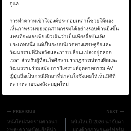
ดูแล
การทำความเข้าใจองค์ประกอบเหล่านี้ช่วยให้มอง
เห็นภาพรวมของอุตสาหกรรมได้อย่างรอบด้านยิ่งขึ้น
แทนที่จะมองเพียงผิวเผินว่าเป็นเพียงสื่อบันเทิง
ประเภทหนึ่ง แต่เป็นระบบนิเวศทางเศรษฐกิจและ
วัฒนธรรมที่มีพลวัตและการเปลี่ยนแปลงอยู่ตลอด
เวลา สำหรับผู้ที่สนใจศึกษาปรากฏการณ์ทางสื่อและ
วัฒนธรรมร่วมสมัย การวิเคราะห์อุตสาหกรรม AV
ญี่ปุ่นถือเป็นกรณีศึกษาที่น่าสนใจซึ่งเผยให้เห็นมิติที่
หลากหลายของสังคมยุคใหม่
แนะแนว
PREVIOUS
NEXT
หนังใหม่สงครามศาสนา
หนังใหม่ปี 2026 น่าจับตา
เรื่อง
2569 ความขัดแย้งที่น่า
มองด้วยภาพยนตร์ฟอร์ม