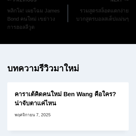
แนะแนว
PREVIOUS
NEXT
พลิกโผ! เผยโฉม James
รวมสูตรสล็อตแตกง่าย
เรื่อง
Bond คนใหม่ เขย่าวง
บวกสูตรบอลสเต็ปแม่นๆ
การฮอลลีวูด
บทความรีวิวมาใหม่
คาราเต้คิดคนใหม่ Ben Wang คือใคร?
น่าจับตาแค่ไหน
พฤศจิกายน 7, 2025