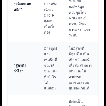
ระยะสั้น
“สล็อตแตก
บ่อยครั้ง
ผลลัพธ์ถูก
หนัก”
เนื่องจาก
ควบคุมโดย
มี RTP
RNG และมี
สูงและ
ความเสี่ยงจาก
เป็นเว็บ
การแทรกแซง
ตรง
ระบบ
มีกลยุทธ์
ไม่มีสูตรที่
และ
พิสูจน์ได้ เป็น
เทคนิคที่
เพียงคำแนะนำ
“สูตรทำ
ช่วยให้
เพื่อส่งเสริมการ
กำไร”
ชนะและ
เล่น และไม่
ทำกำไร
สามารถ
ได้
เอาชนะระบบ
แน่นอน
สุ่มของเกมได้
ยังคงเป็น