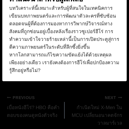
บทวิเคราะห์นี้เหมาะสำหรับผู้ที่สนใจในเทคนิคการ
เขียนบทภาพยนตร์และการพัฒนาตัวละครที่ซับซ้อน
ตลอดจนผู้ที่ต้องการมองหาการวิพากษ์วิจารณ์ทาง
สังคมที่ถูกซ่อนอยู่เบื้องหลังเรื่องราวซูเปอร์ฮีโร่ การ
ทำความเข้าใจวายร้ายเหล่านี้เป็นการเปิดประตูสู่การ
ตีความภาพยนตร์ในระดับที่ลึกซึ้งยิ่งขึ้น
หากโลกสามารถแก้ไขความขัดแย้งได้ด้วยเหตุผล
เพียงอย่างเดียว เรายังคงต้องการฮีโร่เพื่อปกป้องความ
รู้สึกอยู่หรือไม่?
แนะแนว
PREVIOUS
NEXT
เบื่อหนังฮีโร่? HBO คือคำ
กำเนิดใหม่ X-Men ใน
เรื่อง
ตอบของคนดูหนังตัวจริง
MCU เปลี่ยนอนาคตจักร
วาลมาร์เวล