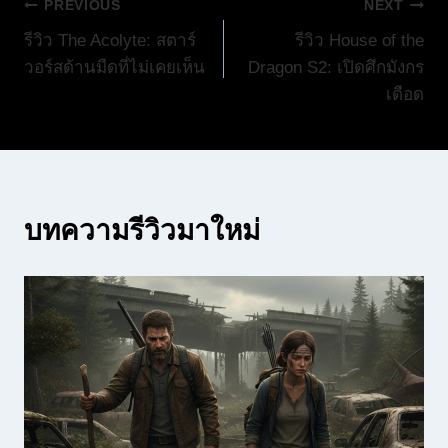
แนะแนว
PREVIOUS
NEXT
รีวิว The Acolyte: สตาร์
รีวิว House of the
เรื่อง
วอร์สด้านมืดที่ไม่เคยเห็น
Dragon S2: เปิดศึกมังกร
เดือด
บทความรีวิวมาใหม่