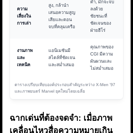
ต่ำ, มักจะจบ
สูง, กล้านำ
ความ
ลงด้วย
เสนอความสูญ
เสี่ยงใน
ชัยชนะที่
เสียและตอน
การเล่า
ชัดเจนของ
จบที่คลุมเครือ
ฝ่ายฮีโร่
คุณภาพของ
งานภาพ
แอนิเมชันมี
CGI มีความ
และ
สไตล์ที่ชัดเจน
ผันผวนและ
เทคนิค
และสม่ำเสมอ
ไม่สม่ำเสมอ
ตารางเปรียบเทียบองค์ประกอบสำคัญระหว่าง X-Men ’97
และภาพยนตร์ Marvel ยุคใหม่โดยเฉลี่ย
ฉากเด่นที่ต้องจดจำ: เมื่อภาพ
เคลื่อนไหวสื่อความหมายเกิน