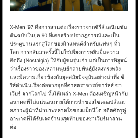
X-Men ’97 คือการสานต่อเรื่องราวจากซีรีส์แอนิเมชัน
ต้นฉบับในยุค 90 ที่เคยสร้างปรากฏการณ์และเป็น
ประตูบานแรกสู่โลกของมิวแทนต์สำหรับแฟนๆ ทั่ว
โลก การกลับมาครั้งนี้ไม่ใช่เพียงการหยิบยื่นความ
คิดถึง (Nostalgia) ให้กับผู้ชมรุ่นเก่า แต่เป็นการพิสูจน์
ว่าเรื่องราวของเหล่ามนุษย์กลายพันธุ์ยังคงทรงพลัง
และมีความเกี่ยวข้องกับยุคสมัยปัจจุบันอย่างน่าทึ่ง ซี
รีส์ดำเนินเรื่องต่อจากจุดที่ศาสตราจารย์ชาร์ลส์ ซา
เวียร์ จากโลกไป ทิ้งให้เหล่า X-Men ต้องเผชิญหน้ากับ
อนาคตที่ไม่แน่นอนภายใต้การนำของไซคลอปส์และ
สภาวะผู้นำที่น่าประหลาดใจของแม็กนีโต อดีตศัตรูคู่
อาฆาตที่ได้รับเจตจำนงสุดท้ายของซาเวียร์มาสาน
ต่อ