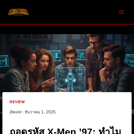
Skip
to
content
REVIEW
อัพเดท :
ธันวาคม 1, 2025
ถอดรหัส X-Men ’97: ทำไม