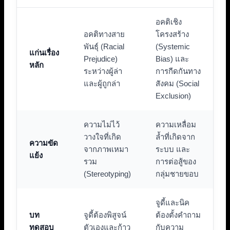
อคติเชิง
อคติทางสาย
โครงสร้าง
พันธุ์ (Racial
(Systemic
แก่นเรื่อง
Prejudice)
Bias) และ
หลัก
ระหว่างผู้ล่า
การกีดกันทาง
และผู้ถูกล่า
สังคม (Social
Exclusion)
ความไม่ไว้
ความเหลื่อม
วางใจที่เกิด
ล้ำที่เกิดจาก
ความขัด
จากภาพเหมา
ระบบ และ
แย้ง
รวม
การต่อสู้ของ
(Stereotyping)
กลุ่มชายขอบ
จูดี้และนิค
บท
จูดี้ต้องพิสูจน์
ต้องตั้งคำถาม
ทดสอบ
ตัวเองและก้าว
กับความ