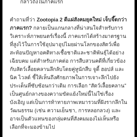
กล่าวถึงในภาคแรก
คำถามที่ว่า
Zootopia 2 ตีแผ่สังคมยุคใหม่ เจ็บจี๊ดกว่า
ภาคแรก?
กลายเป็นแกนกลางที่น่าสนใจสำหรับการ
วิเคราะห์ภาพยนตร์เรื่องนี้ ภาคแรกได้สร้างมาตรฐาน
ที่สูงไว้ในการใช้อุปมาอุปไมยผ่านโลกของสัตว์เพื่อ
สะท้อนปัญหาอคติทางเชื้อชาติและชาติพันธุ์ได้อย่าง
เฉียบคม แต่สำหรับภาคต่อ การสืบสวนคดีที่เกี่ยวข้อง
กับสัตว์เลื้อยคลานลึกลับโดยคู่หูนักสืบ จูดี้ ฮอปส์ และ
นิค ไวลด์ ชี้ให้เห็นถึงศักยภาพในการเจาะลึกไปยัง
ประเด็นที่ซับซ้อนกว่าเดิม การเลือก “สัตว์เลื้อยคลาน”
เป็นศูนย์กลางของความขัดแย้งใหม่นี้ไม่ใช่เรื่อง
บังเอิญ แต่เป็นการท้าทายภาพเหมารวมที่ฝังรากลึกใน
วัฒนธรรม (เช่น ความเย็นชา, การหลอกลวง) และ
อาจเป็นตัวแทนของกลุ่มคนที่สังคมมองไม่เห็นหรือ
เลือกที่จะมองข้ามไป