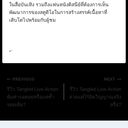
ในสื่อบันเทิง รวมถึงแฟนหนังดิสนีย์ที่ต้องการเห็น
พัฒนาการของสตูดิโอในการสร้างสรรค์เนื้อหาที่
เติบโตไปพร้อมกับผู้ชม
“`
แนะแนว
PREVIOUS
NEXT
รีวิว Tangled Live-Action
รีวิว Tangled Live-Action
เรื่อง
คุ้มค่ารอคอยหรือแค่ซ้ำ
สวยแต่ไร้จิตวิญญาณจริง
รอยเดิม?
หรือ?