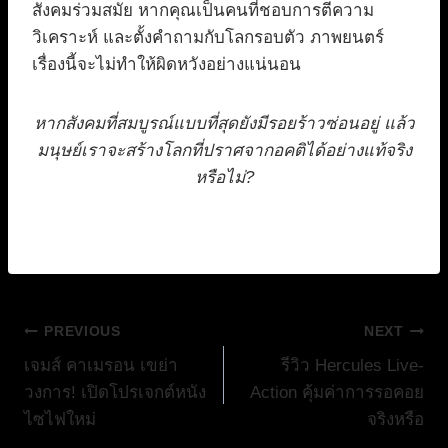
สังคมร่วมสมัย หากคุณเป็นคนที่ชอบการตีความ
วิเคราะห์ และตั้งคำถามกับโลกรอบตัว ภาพยนตร์
เรื่องนี้จะไม่ทำให้ผิดหวังอย่างแน่นอน
หากสังคมที่สมบูรณ์แบบที่สุดยังมีรอยร้าวซ่อนอยู่ แล้ว
มนุษย์เราจะสร้างโลกที่ปราศจากอคติได้อย่างแท้จริง
หรือไม่?
แนะแนว
PREVIOUS
NEXT
เจมส์ คาเมรอน เขย่า
รีวิว Hercules Live-
เรื่อง
วงการ! เปิดโปรเจกต์หนัง
Action คุ้มค่าการรอคอย
ไซไฟใหม่
จริงหรือ