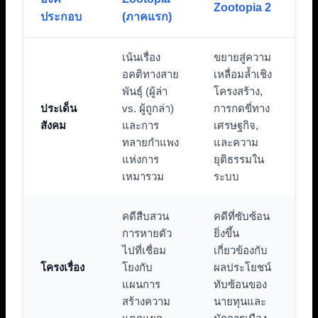
Zootopia 2
ประกอบ
(ภาคแรก)
เน้นเรื่อง
ขยายสู่ความ
อคติทางสาย
เหลื่อมล้ำเชิง
พันธุ์ (ผู้ล่า
โครงสร้าง,
ประเด็น
vs. ผู้ถูกล่า)
การกดขี่ทาง
สังคม
และการ
เศรษฐกิจ,
ทลายกำแพง
และความ
แห่งการ
ยุติธรรมใน
เหมารวม
ระบบ
คดีสืบสวน
คดีที่ซับซ้อน
การหายตัว
ยิ่งขึ้น
ไปที่เชื่อม
เกี่ยวข้องกับ
โครงเรื่อง
โยงกับ
ผลประโยชน์
แผนการ
ทับซ้อนของ
สร้างความ
นายทุนและ