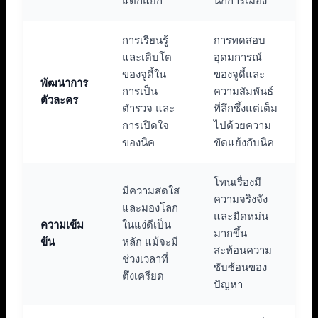
แตกแยก
นักการเมือง
การเรียนรู้
การทดสอบ
และเติบโต
อุดมการณ์
ของจูดี้ใน
ของจูดี้และ
พัฒนาการ
การเป็น
ความสัมพันธ์
ตัวละคร
ตำรวจ และ
ที่ลึกซึ้งแต่เต็ม
การเปิดใจ
ไปด้วยความ
ของนิค
ขัดแย้งกับนิค
โทนเรื่องมี
มีความสดใส
ความจริงจัง
และมองโลก
และมืดหม่น
ความเข้ม
ในแง่ดีเป็น
มากขึ้น
ข้น
หลัก แม้จะมี
สะท้อนความ
ช่วงเวลาที่
ซับซ้อนของ
ตึงเครียด
ปัญหา