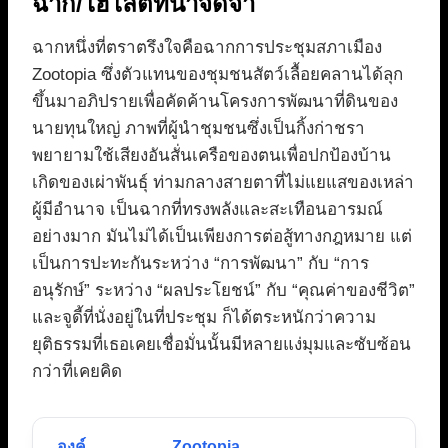
ฉาก/ไฮไลต์ที่น่าจดจำ
ฉากหนึ่งที่ตราตรึงใจคือฉากการประชุมสภาเมือง
Zootopia ซึ่งตัวแทนของชุมชนสัตว์เลื้อยคลานได้ลุก
ขึ้นมาอภิปรายเพื่อคัดค้านโครงการพัฒนาที่ดินของ
นายทุนใหญ่ ภาพที่ผู้นำชุมชนซึ่งเป็นกิ้งก่าชรา
พยายามใช้เสียงอันสั่นเครือของตนเพื่อปกป้องบ้าน
เกิดของเผ่าพันธุ์ ท่ามกลางสายตาที่ไม่แยแสของเหล่า
ผู้มีอำนาจ เป็นฉากที่ทรงพลังและสะเทือนอารมณ์
อย่างมาก มันไม่ได้เป็นเพียงการต่อสู้ทางกฎหมาย แต่
เป็นการปะทะกันระหว่าง “การพัฒนา” กับ “การ
อนุรักษ์” ระหว่าง “ผลประโยชน์” กับ “คุณค่าของชีวิต”
และจูดี้ที่นั่งอยู่ในที่ประชุม ก็ได้ตระหนักว่าความ
ยุติธรรมที่เธอเคยเชื่อมั่นนั้นมีหลายแง่มุมและซับซ้อน
กว่าที่เคยคิด
องค์
Zootopia