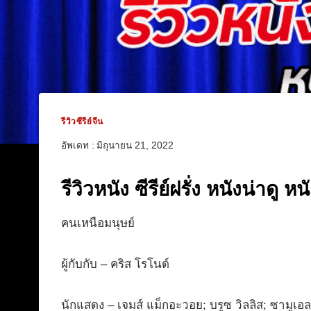
รีวิวซีรีย์จีน
อัพเดท :
มิถุนายน 21, 2022
รีวิวหนัง ซีรีย์ฝรั่ง หนังน่าดู
คนเหนือมนุษย์
ผู้กับกับ – คริส โรโนด์
นักแสดง – เจมส์ แม็กอะวอย; บรูซ วิลลิส; ซามูเอล