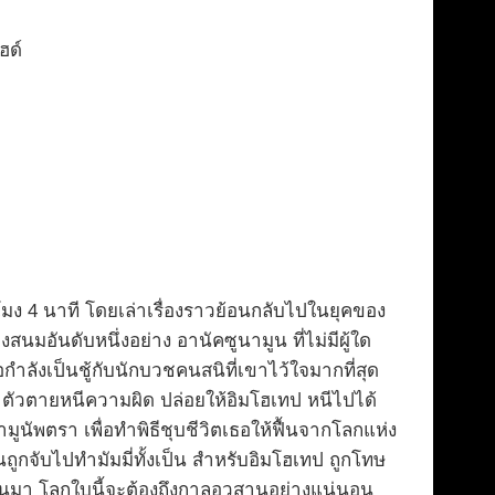
ฮด์
มง 4 นาที โดยเล่าเรื่องราวย้อนกลับไปในยุคของ
สนมอันดับหนึ่งอย่าง อานัคซูนามูน ที่ไม่มีผู้ใด
อกำลังเป็นชู้กับนักบวชคนสนิที่เขาไว้ใจมากที่สุด
ฆ่าตัวตายหนีความผิด ปล่อยให้อิมโฮเทป หนีไปได้
นัพตรา เพื่อทำพิธีชุบชีวิตเธอให้ฟื้นจากโลกแห่ง
ถูกจับไปทำมัมมี่ทั้งเป็น สำหรับอิมโฮเทป ถูกโทษ
ึ้นมา โลกใบนี้จะต้องถึงกาลอวสานอย่างแน่นอน