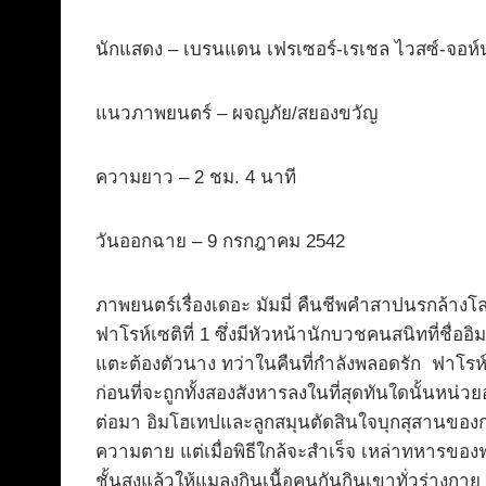
นักแสดง – เบรนแดน เฟรเซอร์-เรเชล ไวสซ์-จอห์น
แนวภาพยนตร์ – ผจญภัย/สยองขวัญ
ความยาว – 2 ชม. 4 นาที
วันออกฉาย – 9 กรกฎาคม 2542
ภาพยนตร์เรื่องเดอะ มัมมี่ คืนชีพคำสาปนรกล้างโ
ฟาโรห์เซติที่ 1 ซึ่งมีหัวหน้านักบวชคนสนิทที่ชื่อ
แตะต้องตัวนาง ทว่าในคืนที่กำลังพลอดรัก ฟาโรห์เซต
ก่อนที่จะถูกทั้งสองสังหารลงในที่สุดทันใดนั้นหน่
ต่อมา อิมโฮเทปและลูกสมุนตัดสินใจบุกสุสานของกษ
ความตาย แต่เมื่อพิธีใกล้จะสำเร็จ เหล่าทหารของฟ
ชั้นสูงแล้วให้แมลงกินเนื้อคนกันกินเขาทั่วร่า