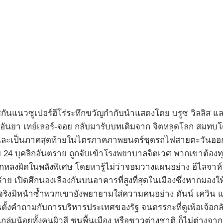
ิกันแนวซูเปอร์ฮีโร่ระทึกขวัญกำกับนำแสดงโดย บรูซ วิลลิส แ
อันยา เทย์เลอร์-จอย กลับมารับบทเดิมจาก จิตหลุดโลก สมท
ละเป็นภาคสุดท้ายในไตรภาคภาพยนตร์ชุดรถไฟสายตะวันออก โดยเ
าย 24 บุคลิกอันตราย ถูกจับเข้าโรงพยาบาลจิตเวศ พวกเขาต้อง
้เลิกหลงผิดในพลังพิเศษ โดยหารู้ไม่ว่าจอมวางแผนอย่าง อีไลจา
ผู้ร้าย เปิดศึกนองเลืองกันบนอาคารที่สูงที่สุดในเมืองซึ่งหากม
รื่องจริงมิหนำซ้ำพวกเขายังพยายามใส่ความคนอย่าง ดันน์ เควิน
คนตั้งคำถามกับการบริหารประเทศของรัฐ จนตรรกะที่ดูเพ้อเจ้อกล
มน้อยทั้งคนผิวสี ชนพื้นเมือง หรือชาวต่างชาติ ก็ไม่ต่างจากเร