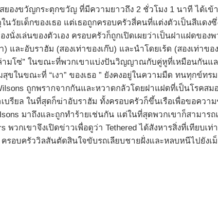
องขวัญกระตุกขวัญ ที่มีความยาวถึง 2 ชั่วโมง 1 นาที ได้เข้
หตุในวัยเด็กของเธอ แต่เธอถูกครอบครัวสี่คนที่แต่งตัวเป็นสีแด
ห้องนั่งเล่นของตัวเอง ครอบครัวก็ถูกเปิดเผยว่าเป็นฝาแฝดของ
า) และอับราฮัม (สองเท่าของเก๊บ) และนำโดยเร้ด (สองเท่าของแ
กล่ามโซ่” ในขณะที่พวกเขาแบ่งปันวิญญาณกับคู่หูที่เหมือนกันแ
มสุขในขณะที่ “เงา” ของเธอ ” ยังคงอยู่ในความมืด ทนทุกข์ท
ilsons ถูกพรากจากกันและหวาดกลัวโดยฝาแฝดที่เป็นโรคสมองเ
ล ในที่สุดก็ฆ่าอับราฮัม ทั้งครอบครัวก็ขึ้นเรือเพื่อขอควา
sons มาถึงและถูกทำร้ายเช่นกัน แต่ในที่สุดพวกเขาก็สามารถ
 พวกเขาจึงเปิดข่าวเพื่อดูว่า Tethered ได้สังหารสิ่งที่เทียบ
ใหญ่ ครอบครัววิลสันตัดสินใจขับรถเลียบชายฝั่งและหลบหนีไปย