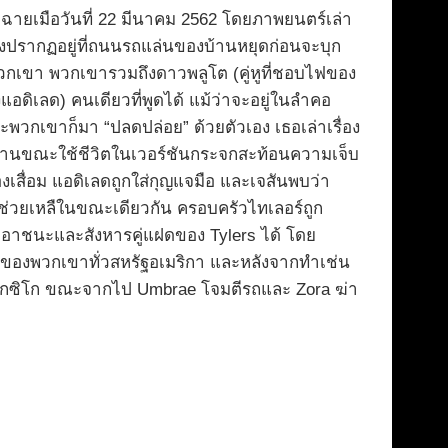
าฉายเมือวันที่ 22 มีนาคม 2562 โดยภาพยนตร์เล่า
งซึ่งปรากฏอยู่ที่ถนนรถแล่นของบ้านหยุดก่อนจะบุก
พวกเขา พวกเขารวมถึงดาวพลูโต (คู่หูที่ชอบไฟของ
อดิเลด) คนเดียวที่พูดได้ แม้ว่าจะอยู่ในลำคอ
ละพวกเขาก็มา “ปลดปล่อย” ด้วยตัวเอง เธอเล่าเรื่อง
รมานขณะใช้ชีวิตในเวอร์ชันกระจกสะท้อนความเจ็บ
สื่อม แอดิเลดถูกใส่กุญแจมือ และเจสันพบว่า
มช่วยเหลืในขณะเดียวกัน ครอบครัวไทเลอร์ถูก
เอาชนะและสังหารคู่แฝดของ Tylers ได้ โดย
เท่าของพวกเขาทั่วสหรัฐอเมริกา และหลังจากทำเช่น
ังเม็กซิโก ขณะจากไป Umbrae โจมตีรถและ Zora ฆ่า