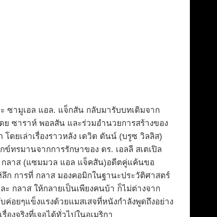
ละ ซามูเอล แอล. แจ็กสัน กลับมารับบทเดิมจาก
บโดย ซาราห์ พอลสัน และร่วมอำนวยการสร้างของ
ล่าเรื่องราวหลัง เดวิด ดันน์ (บรูซ วิลลิส)
ทุกข์ทรมานจากการรักษาของ ดร. เอลลี สเตเปิล
ห์ กลาส (แซมมวล แอล แจ็คสัน)อดีตคู่แค้นขอ
องให้ลึก การที่ กลาส มองคอมิกในฐานะประวัติศาสตร์
 และ กลาส ให้กลายเป็นเพียงคนบ้า ก็ไม่ต่างจาก
ับค่อยๆแข็งแรงด้วยแมสเสจที่หนังกำลังพูดถึงอย่าง
ื่องจริงที่เจอได้ทั่วไปในอเมริกา