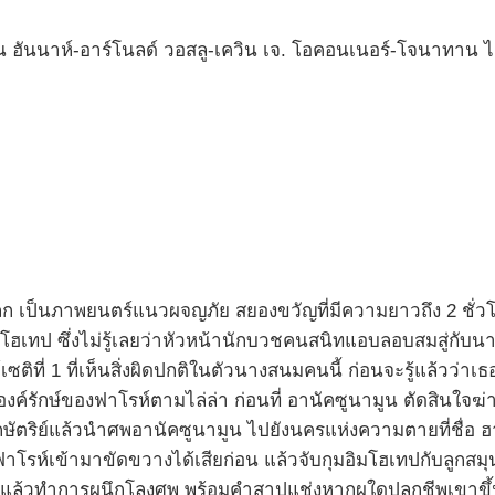
 ฮันนาห์-อาร์โนลด์ วอสลู-เควิน เจ. โอคอนเนอร์-โจนาทาน ไ
ลก เป็นภาพยนตร์แนวผจญภัย สยองขวัญที่มีความยาวถึง 2 ชั่วโ
อิมโฮเทป ซึ่งไม่รู้เลยว่าหัวหน้านักบวชคนสนิทแอบลอบสมสู่กับนาง
ิที่ 1 ที่เห็นสิ่งผิดปกติในตัวนางสนมคนนี้ ก่อนจะรู้แล้วว่าเธ
วยองค์รักษ์ของฟาโรห์ตามไล่ล่า ก่อนที่ อานัคซูนามูน ตัดสินใจ
ัตริย์แล้วนำศพอานัคซูนามูน ไปยังนครแห่งความตายที่ชื่อ ฮามู
าโรห์เข้ามาขัดขวางได้เสียก่อน แล้วจับกุมอิมโฮเทปกับลูกสมุน
งกาย แล้วทำการผนึกโลงศพ พร้อมคำสาปแช่งหากผูใดปลุกชีพเขาข