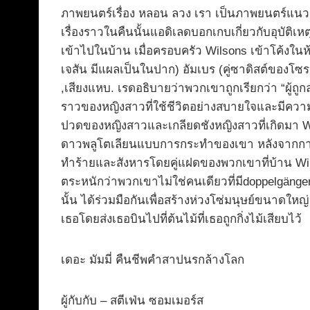
ภาพยนตร์เรื่อง หลอน ลวง เรา เป็นภาพยนตร์แนวสย
เรื่องราวในคืนนั้นแอดิเลดบอกเกบเกี่ยวกับอุบัติเ
เข้าไปในบ้าน เมื่อครอบครัว Wilsons เข้าโค้งใน
เจสัน มีแผลเป็นในปาก) อัมเบร (คู่ซาดิสต์ของโซร
,เสียงแหบ. เรดอธิบายว่าพวกเขาถูกเรียกว่า “ผู้ถู
ราวของหญิงสาวที่ใช้ชีวิตอย่างสบายใจและมีควา
ปวดของหญิงสาวและเกลียดชังหญิงสาวที่เกิดมา W
ดาวพลูโตเลียนแบบการกระทำของเขา หลังจากกาเบรีย
ทำร้ายและสังหารโดยคู่แฝดของพวกเขาที่บ้าน Wil
ตระหนักว่าพวกเขาไม่ใช่คนเดียวที่มีdoppelgängers
นั้น ได้ร่วมมือกันเพื่อสร้างห่วงโซ่มนุษย์ขนาด
เธอโดยส่งเธอบินไปที่ต้นไม้ที่เธอถูกกิ่งไม้เสียบไว้
เดอะ มัมมี่ คืนชีพคำสาปนรกล้างโลก
ผู้กับกับ – สตีเฟ่น ซอมเมอร์ส