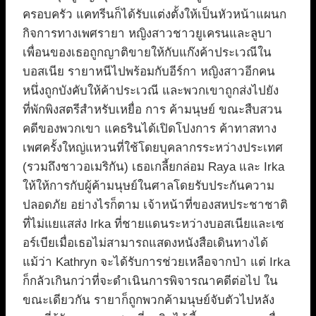
ครอบครัว แคทรีนก็ได้รับแต่งตั้งให้เป็นหัวหน้าแผนก
กิจการทางเพศรายา หญิงสาวชาวยูเครนและลูบา
เพื่อนของเธอถูกญาติขายให้กับแก๊งค้าประเวณีใน
บอสเนีย รายาหนีไปพร้อมกับอีร์กา หญิงสาวอีกคน
หนึ่งถูกบังคับให้ค้าประเวณี และพวกเขาถูกส่งไปยัง
ที่พักพิงสตรีสำหรับเหยื่อ การ ค้ามนุษย์ ขณะสืบสวน
คดีของพวกเขา แคธรินได้เปิดโปงการ ค้าทาสทาง
เพศครั้งใหญ่แหวนที่ใช้โดยบุคลากรระหว่างประเทศ
(รวมถึงชาวอเมริกัน) เธอเกลี้ยกล่อม Raya และ Irka
ให้ให้การกับผู้ค้ามนุษย์ในศาลโดยรับประกันความ
ปลอดภัย อย่างไรก็ตาม เจ้าหน้าที่ของสหประชาชาติ
ที่ไม่แยแสส่ง Irka ที่ชายแดนระหว่างบอสเนียและเซ
อร์เบียเมื่อเธอไม่สามารถแสดงหนังสือเดินทางได้
แม้ว่า Kathryn จะได้รับการช่วยเหลือจากป่า แต่ Irka
ก็กลัวเกินกว่าที่จะดำเนินการพิจารณาคดีต่อไป ใน
ขณะเดียวกัน รายาก็ถูกพวกค้ามนุษย์จับตัวไปหลัง