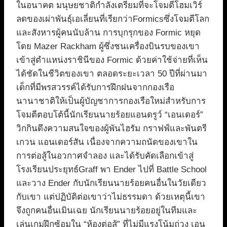
ในอนาคต มนุษยชาติกำลังเตรียมที่จะโจมตีโฮมเวิร์
ลดของเผ่าพันธุ์เอเลี่ยนที่เรียกว่าFormicsซึ่งโจมตีโลก
และสังหารผู้คนนับล้าน การบุกรุกของ Formic หยุด
โดย Mazer Rackham ผู้ซึ่งชนเครื่องบินรบของเขา
เข้าสู่ตำแหน่งราชินีของ Formic ด้วยค่าใช้จ่ายที่เห็น
ได้ชัดในชีวิตของเขา ตลอดระยะเวลา 50 ปีที่ผ่านมา
เด็กที่มีพรสวรรค์ได้รับการฝึกฝนจากกองเรือ
นานาชาติให้เป็นผู้บัญชาการกองเรือใหม่สำหรับการ
โจมตีตอบโต้นี้นักเรียนนายร้อยแอนดรูว์ “เอนเดอร์”
วิกกินดึงความสนใจของผู้พันไฮรัม กราฟฟ์และพันตรี
เกวน แอนเดอร์สัน เนื่องจากความถนัดของเขาใน
การต่อสู้ในอวกาศจำลอง และได้รับคัดเลือกเข้าสู่
โรงเรียนประยุทธ์Graff พา Ender ไปที่ Battle School
และวาง Ender กับนักเรียนนายร้อยคนอื่นในวัยเดียว
กับเขา แต่ปฏิบัติต่อเขาว่าไม่ธรรมดา ด้วยเหตุนี้เขา
จึงถูกคนอื่นเมินเฉย นักเรียนนายร้อยอยู่ในทีมและ
เล่นเกมฝึกซ้อมใน “ห้องต่อสู้” ที่ไม่มีแรงโน้มถ่วง เอน