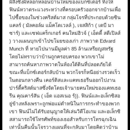
ผีสิงซึ่งผีหลอกหลอนบ้านใหม่ของแบ็กซ์เตอร์ ทิ้งให้
ฟินน์หวาดระแวงระหว่างที่ครอบครัวออกจากบ้านเพื่อ
ไปซื้อของในช่วงคริสต์มาส กลุ่มโจรที่ประกอบด้วยซิน
แคลร์ ( มัลคอล์ม แม็คโดเวลล์ ), เจสสิก้า ( เดบี มา
ซาร์) และเซฟแคร็กเกอร์ คนใหม่ฮิวจ์ ( เอ็ดดี้ สตีเปิลส์
) วางแผนบุกเข้าไปขโมยของเก่า ภาพวาด Edvard
Munch ที่ หายไปนานมีมูลค่า 85 ล้านเหรียญสหรัฐ
โดยไม่ทราบว่าบ้านถูกครอบครอง พวกเขาไม่
สามารถค้นหาภาพวาดในห้องใต้ดินที่ปลอดภัยได้
ขณะที่แบ็กซ์เตอร์กลับบ้าน พวกโจรก็หนีอย่างรวดเร็ว
ในตอนกลางคืน เคอร์ติสและแคทเธอรีนออกไปงาน
ปาร์ตี้คริสต์มาสซึ่งจัดโดยเจ้านายคนใหม่ของแคทเธอ
รีน คุณคาร์สัน ( เอ็ด แอสเนอ ร์)). ฟินน์และอเล็กซิสอ
ยู่ข้างหลังเพราะถูกพ่อแม่ตำหนิในการกระทำของพวก
เขา ฟินน์ไม่ได้รับอนุญาตให้เล่นวิดีโอเกม และอเล็กซิ
สสามารถใช้โทรศัพท์ของเธอสำหรับการโทรฉุกเฉิน
เท่านั้นคืนนั้นโจรวางแผนที่จะกลับมาโดยคิดว่าบ้าน