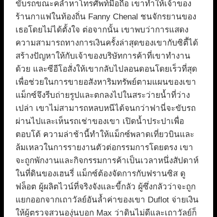
ขับรถขณะคลำหาโทรศัพท์มือถือ เขาทำให้เจ้าของ
ร้านกาแฟในท้องถิ่น Fanny Chenal ชนจักรยานของ
เธอโดยไม่ได้ตั้งใจ ต่อจากนั้น เขาพบว่าการแสดง
ความสามารถทางการเงินครั้งล่าสุดของเขากับซิตี้ได้
สร้างปัญหาให้กับเจ้าของบริษัทการค้าที่เขาทำงาน
ด้วย และซีอีโอสั่งให้เขากลับไปลอนดอนโดยเร็วที่สุด
เพื่อช่วยในการขายอสังหาริมทรัพย์ตามแผนของเขา
แม็กซ์จึงรีบถ่ายรูปและตกลงไปในสระว่ายน้ำที่ว่าง
เปล่า เขาไม่สามารถหลบหนีได้จนกว่าฟานี่จะขับรถ
ผ่านไปและเห็นรถเช่าของเขา เปิดน้ำประปาเพื่อ
ตอบโต้ ความล่าช้านี้ทำให้แม็กซ์พลาดเที่ยวบินและ
ล้มเหลวในการรายงานตัวต่อกรรมการโดยตรง เขา
จะถูกพักงานและกิจกรรมการค้าเป็นเวลาหนึ่งสัปดาห์
ในที่ดินของเฮนรี่ แม็กซ์ต้องจัดการกับฟรานซิส ดู
ฟล็อต ผู้ผลิตไวน์ที่จริงจังและขี้กลัว ผู้ซึ่งกลัวว่าจะถูก
แยกออกจากเถาวัลย์อันล้ำค่าของเขา Duflot จ่ายเงิน
ให้ผู้ตรวจสวนองุ่นบอก Max ว่าดินไม่ดีและเถาวัลย์ก็