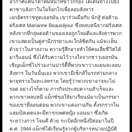
อากาศแคนาดาที่มีหน้าที่ข่าวกรอง ได้เดินทางไปยัง
คาซาบลังกาในโมร็อกโกเพื่อลอบสังหาร
เอกอัครราชทูตเยอรมัน เขาร่วมมือกับ นักสู้ ต่อต้าน
ฝรั่งเศส Marianne Beauséjour ซึ่งหลบหนีจากฝรั่งเศส
หลังจากที่กลุ่มต่อต้านของเธอถูกโจมตีและสังหารพวก
เขาแสดงเป็นคู่สามีภรรยาและใกล้ชิดกัน แม้จะเห็น
ด้วยว่าในสายงาน ความรู้สึกอาจทำให้คนเสียชีวิตได้
มารีแอนน์ ซึ่งได้รับความไว้วางใจจากชาวเยอรมัน
เชิญแม็กซ์ไปร่วมงานปาร์ตี้ที่พวกเขาวางแผนจะลอบ
สังหาร ในวันนั้นเอง พวกเขามีเซ็กส์ในรถท่ามกลาง
พายุทรายในทะเลทราย โดยรู้ว่าพวกเขาอาจจะไม่
รอด อย่างไรก็ตาม ภารกิจประสบความสำเร็จและ
พวกเขาหลบหนี แม็กซ์ขอให้มาเรียนน์มาเป็นภรรยา
ของเขาที่ลอนดอน พวกเขาแต่งงานกัน ตั้งรกรากใน
แฮมป์สเตดและมีทารกเพศหญิง แอนนา ซึ่งเกิด
ระหว่างการ โจมตี ด้วย ระเบิดอีกหนึ่งปีต่อมาในปี
ค.ศ. 1944 แม็กซ์ได้เรียนรู้จากผู้บริหารหน่วยปฏิบัติ