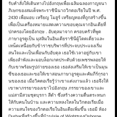
รับคำสั่งให้เดินทางไปอังกฤษเพื่อเฉลิมฉลองกาญจนา
ภิเษกของสมเด็จพระราชินีนาถวิกตอเรียในปี พ.ศ.
2430 เพื่อมอบ เหรียญ โมฮูร์ เหรียญทองที่ถูกสร้างขึ้น
เพื่อเป็นเครื่องหมายแสดงความขอบคุณจากอินเดียที่
ปกครองโดยอังกฤษ . อับดุลมาจาก ครอบครัวที่พูด
ภาษาอูรดูเป็น มุสลิมในอินเดียราชินีผู้โดดเดี่ยวและ
เหน็ดเหนื่อยกับข้าราชบริพารที่ประจบประแจงเริ่ม
สนใจและเป็นเพื่อนกับอับดุล เธอใช้เวลาอยู่กับเขา
เพียงลำพังและมอบล็อกเกตประดับด้วยเพชรพลอยให้
กับเขาพร้อมรูปถ่ายของเธอ เธอส่งเสริมให้เขาเป็นมุน
ซีของเธอและขอให้เขาสอนภาษาอูรดูและคัมภีร์กุรอา
นของเธอ เมื่อวิคตอเรียรู้ว่าเขาแต่งงานแล้ว เธอจึงให้
เขาพาภรรยาของเขาไปอังกฤษ ภรรยาของเขาและ
แม่สามีสวมชุดบุรกา สีดำ ซึ่งสร้างความตื่นตระหนก
ให้กับคนในบ้าน และความหลงใหลในวิกตอเรียเมื่อ
ความสนใจของวิกตอเรียในอินเดียเพิ่มขึ้น เธอมี ห้อง
Durbarที่สร้างขึ้นที่บ้านIsle of WightของOsborne