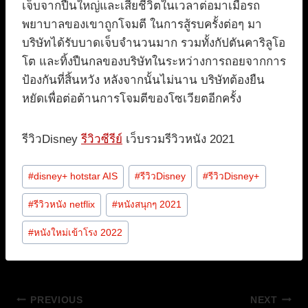
เจ็บจากปืนใหญ่และเสียชีวิตในเวลาต่อมาเมื่อรถ
พยาบาลของเขาถูกโจมตี ในการสู้รบครั้งต่อๆ มา
บริษัทได้รับบาดเจ็บจำนวนมาก รวมทั้งกัปตันคาริลูโอ
โต และทิ้งปืนกลของบริษัทในระหว่างการถอยจากการ
ป้องกันที่สิ้นหวัง หลังจากนั้นไม่นาน บริษัทต้องยืน
หยัดเพื่อต่อต้านการโจมตีของโซเวียตอีกครั้ง
รีวิวDisney
รีวิวซีรีย์
เว็บรวมรีวิวหนัง 2021
Post
#
disney+ hotstar AIS
#
รีวิวDisney
#
รีวิวDisney+
Tags:
#
รีวิวหนัง netflix
#
หนังสนุกๆ 2021
#
หนังใหม่เข้าโรง 2022
แนะแนว
PREVIOUS
NEXT