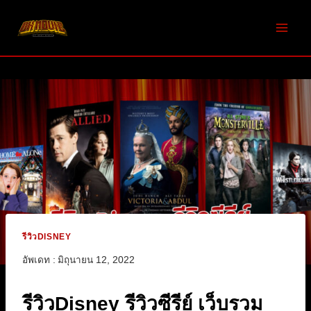
Skip
to
content
รีวิวDISNEY
อัพเดท :
มิถุนายน 12, 2022
รีวิวDisney รีวิวซีรีย์ เว็บรวม