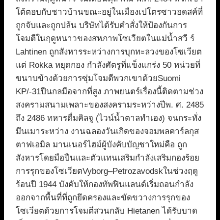
โต้ตอบกับชาวบ้านขณะอยู่ในเมืองเปโตรซาวอดสค์ที่
ถูกจับและถูกปล้น บริษัทได้รับคำสั่งให้ป้องกันการ
โจมตีในฤดูหนาวของสหภาพโซเวียตในแม่น้ำสวี ร์
Lahtinen ถูกสังหารระหว่างการบุกทะลวงของโซเวียต
แต่ Rokka หยุดกอง กำลังศัตรูที่แข็งแกร่ง 50 หน่วยที่
ขนาบข้างด้วยการซุ่มโจมตีพวกเขาด้วยSuomi
KP/-31ปืนกลมือจากที่สูง ภาพยนตร์เรื่องนี้ติดตามช่วง
สงครามสนามเพลาะของสงครามระหว่างปีพ. ศ. 2485
ถึง 2486 ทหารดื่มคิลจู (ไวน์น้ำตาลทำเอง) จนกระทั่ง
มึนเมาระหว่าง งานฉลองวันเกิดของจอมพลคาร์ลกุส
ตาฟเอมิล มานเนอร์ไฮม์ผู้บังคับบัญชาใหม่คือ ถูก
สังหารโดยมือปืนและตัวแทนเสริมกำลังเสริมกองร้อย
การรุกของโซเวียตVyborg–Petrozavodskในช่วงฤดู
ร้อนปี 1944 บังคับให้กองทัพฟินแลนด์เริ่มถอนกำลัง
ออกจากพื้นที่ที่ถูกยึดครองและขัดขวางการรุกของ
โซเวียตด้วยการโจมตีสวนกลับ Hietanen ได้รับบาด