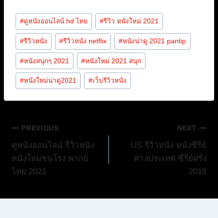
Post
#
ดูหนังออนไลน์ hd ไทย
#
รีวิว หนังใหม่ 2021
Tags:
#
รีวิวหนัง
#
รีวิวหนัง netflix
#
หนังน่าดู 2021 pantip
#
หนังสนุกๆ 2021
#
หนังใหม่ 2021 สนุก
#
หนังใหม่น่าดู2021
#
เว็บรีวิวหนัง
แนะแนว
PREVIOUS
NEXT
ดูหนังออนไลน์ รีวิวหนัง
US รีวิวหนัง หนังซีรีย์
เรื่อง
หนังใหม่ชนโรง พากย์
ต่างประเทศ ซีรีย์ฝรั่ง
ไทย 2021
2018