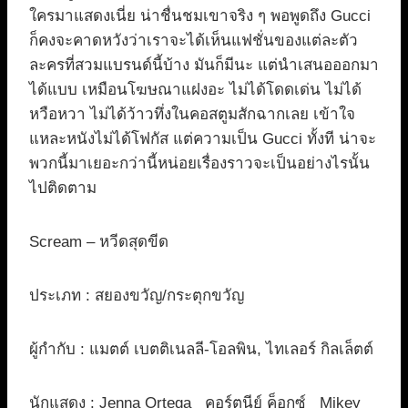
ใครมาแสดงเนี่ย น่าชื่นชมเขาจริง ๆ พอพูดถึง Gucci
ก็คงจะคาดหวังว่าเราจะได้เห็นแฟชั่นของแต่ละตัว
ละครที่สวมแบรนด์นี้บ้าง มันก็มีนะ แต่นำเสนอออกมา
ได้แบบ เหมือนโฆษณาแฝงอะ ไม่ได้โดดเด่น ไม่ได้
หวือหวา ไม่ได้ว้าวทึ่งในคอสตูมสักฉากเลย เข้าใจ
แหละหนังไม่ได้โฟกัส แต่ความเป็น Gucci ทั้งที น่าจะ
พวกนี้มาเยอะกว่านี้หน่อยเรื่องราวจะเป็นอย่างไรนั้น
ไปติดตาม
Scream – หวีดสุดขีด
ประเภท : สยองขวัญ/กระตุกขวัญ
ผู้กำกับ : แมตต์ เบตติเนลลี-โอลพิน, ไทเลอร์ กิลเล็ตต์
นักแสดง : Jenna Ortega คอร์ตนีย์ ค็อกซ์ Mikey