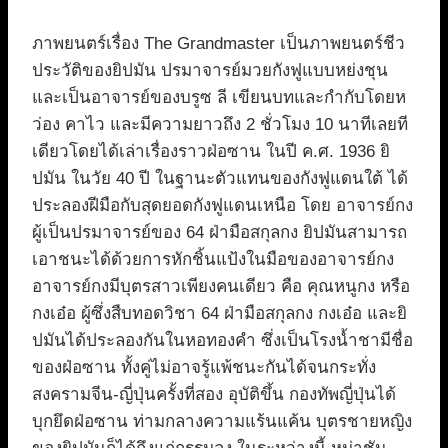
ภาพยนตร์เรื่อง The Grandmaster เป็นภาพยนตร์ชีว
ประวัติของยิปมัน ปรมาจารย์มวยกังฟูแบบหย่งชุน
และเป็นอาจารย์ของบรูซ ลี เขียนบทและกำกับโดยห
ว่อง คาไว และมีความยาวถึง 2 ชั่วโมง 10 นาทีเลยที
เดียวโดยได้เล่าเรื่องราวฝ่อซาน ในปี ค.ศ. 1936 ยิ
ปมัน ในวัย 40 ปี ในฐานะตัวแทนของกังฟูแดนใต้ ได้
ประลองฝีมือกับสุดยอดกังฟูแดนเหนือ โดย อาจารย์กง
ผู้เป็นปรมาจารย์ของ 64 ฝ่ามือสกุลกง ยิปมันสามารถ
เอาชนะได้ด้วยการหักชิ้นแป้งในมือของอาจารย์กง
อาจารย์กงมีบุตรสาวเพียงคนเดียว คือ คุณหนูกง หรือ
กงเอ๋อ ผู้ซึ่งสืบทอดวิชา 64 ฝ่ามือสกุลกง กงเอ๋อ และยิ
ปมันได้ประลองกันในหอทองคำ ซึ่งเป็นโรงน้ำชามีชื่อ
ของฝ่อซาน ทั้งคู่ไม่อาจรู้แพ้ชนะกันได้จนกระทั่ง
สงครามจีน-ญี่ปุ่นครั้งที่สอง อุบัติขึ้น กองทัพญี่ปุ่นได้
บุกยึดฝ่อซาน ท่ามกลางความแร้นแค้น บุตรชายหญิง