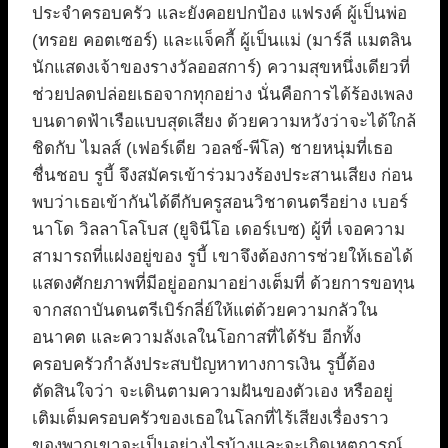
ประจำครอบครัว และยังคอยปกป้อง แฟรงค์ ผู้เป็นพ่อ
(ทรอย คอตเซอร์) และแจ็คกี้ ผู้เป็นแม่ (มาร์ลี แมตลิน
นักแสดงเจ้าของรางวัลออสการ์) ความสุขหนึ่งเดียวที่
ช่วยปลดปล่อยเธอจากทุกอย่าง นั่นคือการได้ร้องเพลง
บนดาดฟ้าเรือแบบสุดเสียง ด้วยความหวังว่าจะได้ใกล้
ชิดกับ ไมลส์ (เฟอร์เดีย วอลช์-พีโล) ชายหนุ่มที่เธอ
ชื่นชอบ รูบี้ จึงสมัครเข้าร่วมวงร้องประสานเสียง ก่อน
พบว่าเธอเข้ากันได้ดีกับครูสอนวิชาดนตรีอย่าง เบอร์
นาโด วิลลาโลโบส (ยูจินีโอ เดอร์เบซ) ผู้ที่ เจอความ
สามารถที่แฝงอยู่ของ รูบี้ เขาจึงต้องการช่วยให้เธอได้
แสดงศักยภาพที่มีอยู่ออกมาอย่างเต็มที่ ด้วยการขอทุน
จากสถาบันดนตรีเบิร์กลี่ย์ให้แต่ด้วยความกลัวใน
อนาคต และความลังเลในโอกาสที่ได้รับ อีกทั้ง
ครอบครัวกำลังประสบปัญหาทางการเงิน รูบี้ต้อง
ตัดสินใจว่า จะเดินตามความฝันของตัวเอง หรืออยู่
เติมเต็มครอบครัวของเธอในโลกที่ไร้เสียงเรื่องราว
ของพวกเขาจะเป็นอย่างไรบ้างและจะเกิดเหตุการณ์