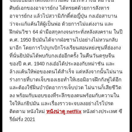
ของยิปมันก็ได้ถึงแก่กรรมลง ในระหว่างนี้ หม่าชัน
ศิษย์เอกของอาจารย์กง ได้ทรยศด้วยการสังหาร
อาจารย์กง แล้วไปสวามิภักดิ์ต่อญี่ปุ่น กงเอ๋อสาบาน
ว่าจะแก้แค้นให้ผู้เป็นพ่อ ด้วยการไม่แต่งงาน และ
ฝึกฝนวิชา 64 ฝ่ามือสกุลกงจนกระทั่งหลังสงคราม ในปี
ค.ศ. 1950 ยิปมันได้จากฝ่อซานไปอย่างไม่หวนกลับ
มาอีก โดยการไปบุกเบิกโรงเรียนสอนหย่งชุนที่ฮ่องกง
ที่นั่นยิปมันได้พบกับกงเอ๋ออีกครั้ง ในคืนวันตรุษจีน
ของปี ค.ศ. 1940 กงเอ๋อได้ประลองกับหม่าชัน และ
ล้างแค้นให้พ่อของตนได้สำเร็จ แต่หลังจากนั้นไม่นาน
ร่างกายที่บาดเจ็บของเธอทำให้เธอมิอาจฝึกกังฟูได้อีก
และต้องใช้ฝิ่นบำบัดอาการเจ็บปวด ไม่นานก็เสียชีวิต
ลง พร้อมกับมอบของที่ระลึกของตนพร้อมกับความใน
ใจให้แก่ยิปมัน และเรื่องราวจะจบลงอย่างไรโปรด
ติดตาม หนังใหม่
หนังน่าดู netflix
หนังต่างประเทศ ซี
รีย์ฝรั่ง 2021