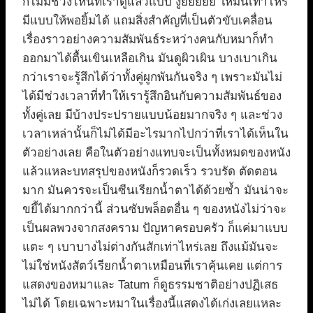
ก็ไม่มีช่วงไหนที่เราดูแล้วแบบ งู้ยยยยย ให้มันเท่าไหร่
มีแบบให้พอยิ้มได้ แถมสิ่งสำคัญที่เป็นตัวขับเคลื่อน
เรื่องราวอย่างความสัมพันธ์ระหว่างคนกับหมาก็ทำ
ออกมาได้ตื้นเขินเหลือเกิน มันดูผิวเผิน บางเบาเกิน
กว่าเราจะรู้สึกได้ว่าทั้งคู่ผูกพันกันจริง ๆ เพราะมันไม่
ได้มีช่วงเวลาที่ทำให้เรารู้สึกอินกับความสัมพันธ์ของ
ทั้งคู่เลย มีบ้างประปรายแบบน้อยมากจริง ๆ และช่วง
เวลาเหล่านั้นก็ไม่ได้มีอะไรมากไปกว่าที่เราได้เห็นใน
ตัวอย่างเลย คือในตัวอย่างแทบจะเป็นทั้งหมดของหนัง
แล้วแหละบทสรุปของหนังก็รวดเร็ว รวบรัด ตัดตอน
มาก มันควรจะเป็นซีนเรียกน้ำตาได้ด้วยซ้ำ มันน่าจะ
ขยี้ได้มากกว่านี้ ส่วนซับพล็อตอื่น ๆ ของหนังไม่ว่าจะ
เป็นผลพวงจากสงคราม ปัญหาครอบครัว ก็แค่มาแบบ
แตะ ๆ เบาบางไม่ต่างกันสักเท่าไหร่เลย ถึงแม้มันจะ
ไม่ใช่หนังสัตว์เรียกน้ำตาเหมือนที่เราคุ้นเคย แต่การ
แสดงของหมาและ Tatum ก็ดูธรรมชาติอย่างปฏิเสธ
ไม่ได้ โดยเฉพาะหมาในเรื่องนี้แสดงได้เก่งเลยแหละ