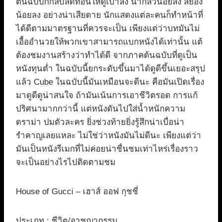
ต้นฉบับก็กลับลดทอนให้ดูเบาลง น่ากลัวน้อยลง สยอง
น้อยลง อย่างน่าเสียดาย นักแสดงแต่ละคนก็ทำหน้าที่
ได้ดีตามมาตรฐานที่ควรจะเป็น เพียงแต่ว่าบทมันไม่
เอื้ออำนวยให้พวกเขาสามารถแบกหนังได้เท่านั้น แต้
ต้องชมงานสร้างว่าทำได้ดี จากภาคต้นฉบับที่ดูเป็น
หนังทุนต่ำ ในฉบับนี้ยกระดับขึ้นมาได้ดูดีขึ้นเยอะสรุป
แล้ว Cube ในฉบับนี้มันเหมือนจะดีนะ คือมันเปิดเรื่อง
มาดูดีดูน่าสนใจ ถ้ามันเน้นการเอาชีวิตรอด การแก้
ปริศนามากกว่านี้ แต่หนังดันไปใส่น้ำหนักความ
ดราม่า ปมตัวละคร ยิ่งช่วงท้ายยิ่งรู้สึกน่าเบื่อน่า
รำคาญเลยแหละ ไม่ใช่ว่าหนังมันไม่ดีนะ เพียงแต่ว่า
มันเป็นหนังรีเมกที่ไม่ค่อยน่าชื่นชมเท่าไหร่เรื่องราว
จะเป็นอย่างไรไปติดตามชม
House of Gucci – เฮาส์ ออฟ กุชชี่
ประเภท : ชีวิต/อาชญากรรม