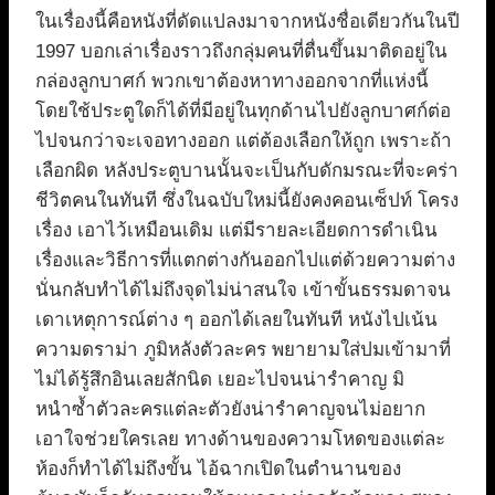
ในเรื่องนี้คือหนังที่ดัดแปลงมาจากหนังชื่อเดียวกันในปี
1997 บอกเล่าเรื่องราวถึงกลุ่มคนที่ตื่นขึ้นมาติดอยู่ใน
กล่องลูกบาศก์ พวกเขาต้องหาทางออกจากที่แห่งนี้
โดยใช้ประตูใดก็ได้ที่มีอยู่ในทุกด้านไปยังลูกบาศก์ต่อ
ไปจนกว่าจะเจอทางออก แต่ต้องเลือกให้ถูก เพราะถ้า
เลือกผิด หลังประตูบานนั้นจะเป็นกับดักมรณะที่จะคร่า
ชีวิตคนในทันที ซึ่งในฉบับใหม่นี้ยังคงคอนเซ็ปท์ โครง
เรื่อง เอาไว้เหมือนเดิม แต่มีรายละเอียดการดำเนิน
เรื่องและวิธีการที่แตกต่างกันออกไปแต่ด้วยความต่าง
นั่นกลับทำได้ไม่ถึงจุดไม่น่าสนใจ เข้าขั้นธรรมดาจน
เดาเหตุการณ์ต่าง ๆ ออกได้เลยในทันที หนังไปเน้น
ความดราม่า ภูมิหลังตัวละคร พยายามใส่ปมเข้ามาที่
ไม่ได้รู้สึกอินเลยสักนิด เยอะไปจนน่ารำคาญ มิ
หนำซ้ำตัวละครแต่ละตัวยังน่ารำคาญจนไม่อยาก
เอาใจช่วยใครเลย ทางด้านของความโหดของแต่ละ
ห้องก็ทำได้ไม่ถึงขั้น ไอ้ฉากเปิดในตำนานของ